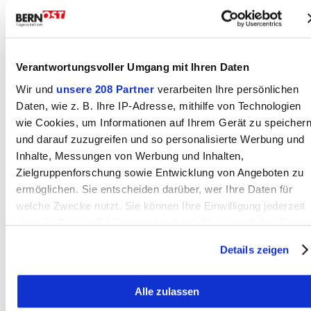
Zum runden Firmengeburtstag sagt Geschäftsführer Thomas
Lädrach: «Hundert Jahre OLWO bedeuten für uns vor allem
Verbundenheit und Verantwortung. Viele Menschen haben dieses
Unternehmen mitgetragen – als Mitarbeitende, Kundinnen, Partner
oder Nachbarn. Dieses Jubiläum ist deshalb auch ein Zeichen der
Verantwortungsvoller Umgang mit Ihren Daten
Wertschätzung für alle, die diesen Weg mit uns gegangen sind.»
Wir und
unsere 208 Partner
verarbeiten Ihre persönlichen
Daten, wie z. B. Ihre IP-Adresse, mithilfe von Technologien
wie Cookies, um Informationen auf Ihrem Gerät zu speicher
und darauf zuzugreifen und so personalisierte Werbung und
Inhalte, Messungen von Werbung und Inhalten,
Zielgruppenforschung sowie Entwicklung von Angeboten zu
ermöglichen. Sie entscheiden darüber, wer Ihre Daten für
welche Zwecke nutzt. Sie können Ihre Einwilligung jederzeit
über die Cookie-Erklärung oder durch Klicken auf das Privac
Trigger Symbol ändern oder widerrufen
Details zeigen
Wenn Sie es erlauben, würden wir auch gerne:
Alle zulassen
Informationen über Ihre geografische Lage erfassen,
Das heutige OLWO-Logistikzentrum in Worb (Bild: OLWO).
welche bis auf einige Meter genau sein können