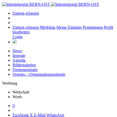
Eintrag erfassen
Eintrag erfassen
Merkliste
Meine Einträge
Posteingang
Profil
bearbeiten
Login
News
Inserate
Agenda
Bildergalerien
Firmenportraits
Vereins- / Organisationsportraits
Werbung
Wirtschaft
Worb
0
Facebook
X
E-Mail
WhatsApp