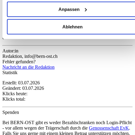
Ihr Gerät durch aktives Scannen nach bestimmten
Jubiläumsbotschaft
Anpassen
Merkmalen (Fingerprinting) identifizieren
In einem
Kurzinterview blickt Thomas Lädrach
, Geschäftsleiter der
Erfahren Sie mehr darüber, wie Ihre persönlichen Daten
OLWO, zurück auf die Meilensteine dieses besonderen Weges und
Ablehnen
verarbeitet werden, und legen Sie Ihre Präferenzen im
spricht darüber, was OLWO seit 100 Jahren trägt – und wohin sich
Abschnitt Einzelheiten
fest.
das Unternehmen weiterentwickeln will.
Wir verwenden Cookies, um Inhalte und Anzeigen zu
Autor:in
Redaktion, info@bern-ost.ch
personalisieren, Funktionen für soziale Medien anbieten zu
Fehler gefunden?
können und die Zugriffe auf unsere Website zu analysieren.
Nachricht an die Redaktion
Außerdem geben wir Informationen zu Ihrer Verwendung
Statistik
unserer Website an unsere Partner für soziale Medien,
Erstellt: 03.07.2026
Werbung und Analysen weiter. Unsere Partner führen diese
Geändert: 03.07.2026
Klicks heute:
Informationen möglicherweise mit weiteren Daten zusammen
Klicks total:
die Sie ihnen bereitgestellt haben oder die sie im Rahmen
Ihrer Nutzung der Dienste gesammelt haben.
Spenden
Bei BERN-OST gibt es weder Bezahlschranken noch Login-Pflicht
- vor allem wegen der Trägerschaft durch die
Genossenschaft EvK
.
Falls Sie uns gerne mit einem kleinen Betrag unterstützen möchten,