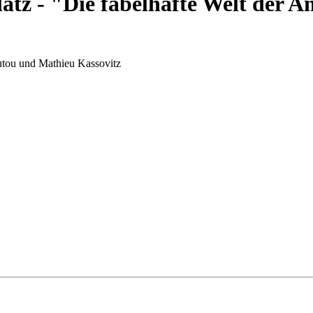
tz - "Die fabelhafte Welt der A
utou und Mathieu Kassovitz