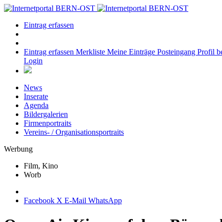
Eintrag erfassen
Eintrag erfassen
Merkliste
Meine Einträge
Posteingang
Profil b
Login
News
Inserate
Agenda
Bildergalerien
Firmenportraits
Vereins- / Organisationsportraits
Werbung
Film, Kino
Worb
Facebook
X
E-Mail
WhatsApp