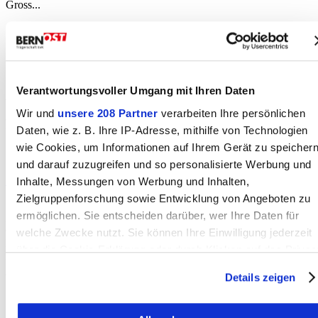
Gross...
Der Anlass findet nur bei trockenem Wetter statt.
Verantwortungsvoller Umgang mit Ihren Daten
www.brassbandmuensingen.ch
Wir und
unsere 208 Partner
verarbeiten Ihre persönlichen
Daten, wie z. B. Ihre IP-Adresse, mithilfe von Technologien
Kontakt
wie Cookies, um Informationen auf Ihrem Gerät zu speicher
Doris Zwahlen
und darauf zuzugreifen und so personalisierte Werbung und
Nachricht senden
Inhalte, Messungen von Werbung und Inhalten,
Statistik
Zielgruppenforschung sowie Entwicklung von Angeboten zu
ermöglichen. Sie entscheiden darüber, wer Ihre Daten für
Erstellt: 26.05.2025
Geändert: 26.05.2025
welche Zwecke nutzt. Sie können Ihre Einwilligung jederzeit
Klicks heute:
über die Cookie-Erklärung oder durch Klicken auf das Privac
Klicks total:
Trigger Symbol ändern oder widerrufen
Details zeigen
Wenn Sie es erlauben, würden wir auch gerne: