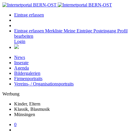
Eintrag erfassen
Eintrag erfassen
Merkliste
Meine Einträge
Posteingang
Profil
bearbeiten
Login
News
Inserate
Agenda
Bildergalerien
Firmenportraits
Vereins- / Organisationsportraits
Werbung
Kinder, Eltern
Klassik, Blasmusik
Münsingen
0