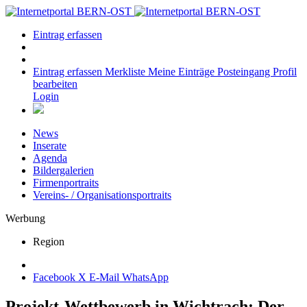
Eintrag erfassen
Eintrag erfassen
Merkliste
Meine Einträge
Posteingang
Profil
bearbeiten
Login
News
Inserate
Agenda
Bildergalerien
Firmenportraits
Vereins- / Organisationsportraits
Werbung
Region
Facebook
X
E-Mail
WhatsApp
Projekt-Wettbewerb in Wichtrach: Der