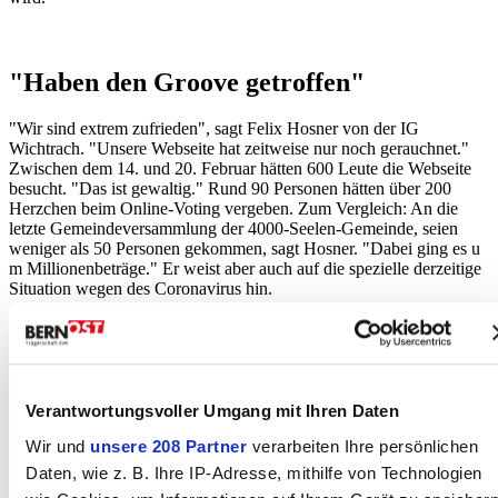
"Haben den Groove getroffen"
"Wir sind extrem zufrieden", sagt Felix Hosner von der IG
Wichtrach. "Unsere Webseite hat zeitweise nur noch gerauchnet."
Zwischen dem 14. und 20. Februar hätten 600 Leute die Webseite
besucht. "Das ist gewaltig." Rund 90 Personen hätten über 200
Herzchen beim Online-Voting vergeben. Zum Vergleich: An die
letzte Gemeindeversammlung der 4000-Seelen-Gemeinde, seien
weniger als 50 Personen gekommen, sagt Hosner. "Dabei ging es u
m Millionenbeträge." Er weist aber auch auf die spezielle derzeitige
Situation wegen des Coronavirus hin.
"Wir haben schriftlich und mündlich extrem positive Reaktionen
bekommen", sagt Hosner. Die Leute hätten ihnen beigeplichtet, dass
man das Dorf wieder beleben müsse. "Wir haben den Groove
Verantwortungsvoller Umgang mit Ihren Daten
getroffen."
Wir und
unsere 208 Partner
verarbeiten Ihre persönlichen
Daten, wie z. B. Ihre IP-Adresse, mithilfe von Technologien