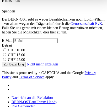
Klicks total:
personalisieren, Funktionen für soziale Medien anbieten zu
können und die Zugriffe auf unsere Website zu analysieren.
Spenden
Außerdem geben wir Informationen zu Ihrer Verwendung
Bei BERN-OST gibt es weder Bezahlschranken noch Login-Pflicht
unserer Website an unsere Partner für soziale Medien,
- vor allem wegen der Trägerschaft durch die
Genossenschaft EvK
.
Werbung und Analysen weiter. Unsere Partner führen diese
Falls Sie uns gerne mit einem kleinen Betrag unterstützen möchten,
haben Sie die Möglichkeit, dies hier zu tun.
Informationen möglicherweise mit weiteren Daten zusammen
die Sie ihnen bereitgestellt haben oder die sie im Rahmen
E-Mail
Ihrer Nutzung der Dienste gesammelt haben.
Betrag
CHF 10.00
CHF 15.00
CHF 25.00
Nicht mehr anzeigen
Zur Bezahlung
This site is protected by reCAPTCHA and the Google
Privacy
Policy
and
Terms of Service
apply.
Nachricht an die Redaktion
BERN-OST auf Ihrem Handy
Die Gemeinden