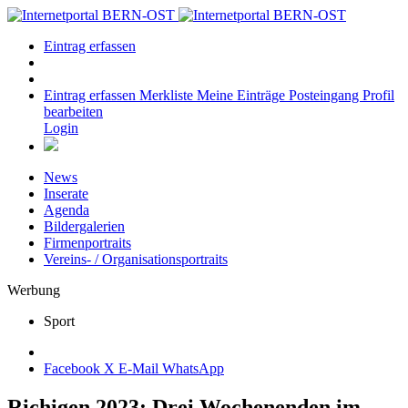
Eintrag erfassen
Eintrag erfassen
Merkliste
Meine Einträge
Posteingang
Profil
bearbeiten
Login
News
Inserate
Agenda
Bildergalerien
Firmenportraits
Vereins- / Organisationsportraits
Werbung
Sport
Facebook
X
E-Mail
WhatsApp
Richigen 2023: Drei Wochenenden im