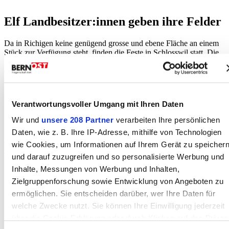
Elf Landbesitzer:innen geben ihre Felder
Da in Richigen keine genügend grosse und ebene Fläche an einem
Stück zur Verfügung steht, finden die Feste in Schlosswil statt. Die
Spielfelder befinden sich laut Mitteilung der HG Richigen schön in
einer Reihe auf dem Schlosswiler Moos in der Gemeinde
Grosshöchstetten. Das garantiere einen möglichst fairen Wettkampf
mit ausgeglichenen Spielfeldern für alle Mannschaften. Elf
Landbesitzer:innen stellen dafür ihre Felder zur Verfügung.
Verantwortungsvoller Umgang mit Ihren Daten
Wir und
unsere 208 Partner
verarbeiten Ihre persönlichen
Daten, wie z. B. Ihre IP-Adresse, mithilfe von Technologien
Für die Verpflegung passieren die Hornusser:innen die
Gemeindegrenzen. Das Festgelände wird in Ried b. Worb
wie Cookies, um Informationen auf Ihrem Gerät zu speicher
angelegt. Die Idee, das Festgelände für Verpflegung und
und darauf zuzugreifen und so personalisierte Werbung und
Rangverkündigungen trotzdem in Richigen aufzubauen, wurde laut
Inhalte, Messungen von Werbung und Inhalten,
Mitteilung schnell verworfen. Zu kompliziert und zu viel
Mehrverkehr.
Zielgruppenforschung sowie Entwicklung von Angeboten zu
ermöglichen. Sie entscheiden darüber, wer Ihre Daten für
welche Zwecke nutzt. Sie können Ihre Einwilligung jederzeit
Eintracht Oberthal macht Festwirtschaft
über die Cookie-Erklärung oder durch Klicken auf das Privac