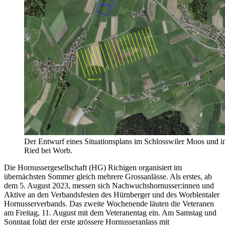
Der Entwurf eines Situationsplans im Schlosswiler Moos und i
Ried bei Worb.
Die Hornussergesellschaft (HG) Richigen organisiert im
übernächsten Sommer gleich mehrere Grossanlässe. Als erstes, ab
dem 5. August 2023, messen sich Nachwuchshornusser:innen und
Aktive an den Verbandsfesten des Hürnberger und des Worblentaler
Hornusserverbands. Das zweite Wochenende läuten die Veteranen
am Freitag, 11. August mit dem Veteranentag ein. Am Samstag und
Sonntag folgt der erste grössere Hornusseranlass mit