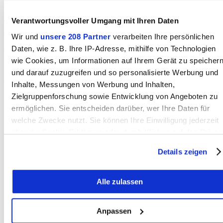
Kirchstrasse 10
3672 Oberdiessbach
031 771 39 33
Verantwortungsvoller Umgang mit Ihren Daten
Homepage
E-Mail
Wir und
unsere 208 Partner
verarbeiten Ihre persönlichen
Nachricht senden
Daten, wie z. B. Ihre IP-Adresse, mithilfe von Technologien
Statistik
wie Cookies, um Informationen auf Ihrem Gerät zu speicher
Erstellt: 10.10.2025
und darauf zuzugreifen und so personalisierte Werbung und
Geändert: 10.10.2025
Inhalte, Messungen von Werbung und Inhalten,
Klicks heute:
Zielgruppenforschung sowie Entwicklung von Angeboten zu
Klicks total:
ermöglichen. Sie entscheiden darüber, wer Ihre Daten für
welche Zwecke nutzt. Sie können Ihre Einwilligung jederzeit
über die Cookie-Erklärung oder durch Klicken auf das Privac
Trigger Symbol ändern oder widerrufen
Nachricht an die Redaktion
Details zeigen
BERN-OST auf Ihrem Handy
Wenn Sie es erlauben, würden wir auch gerne:
Die Gemeinden
Mediadaten & Tarife
Alle zulassen
Informationen über Ihre geografische Lage erfassen,
Impressum
welche bis auf einige Meter genau sein können
Nutzungsbedingungen
Kommentarrichtlinien
Ihr Gerät durch aktives Scannen nach bestimmten
Anpassen
Datenschutzerklärung
Merkmalen (Fingerprinting) identifizieren