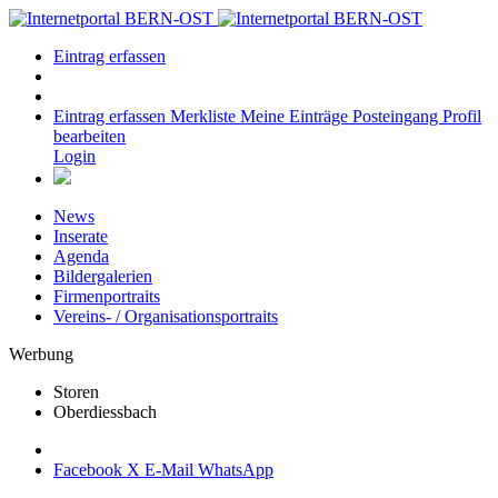
Eintrag erfassen
Eintrag erfassen
Merkliste
Meine Einträge
Posteingang
Profil
bearbeiten
Login
News
Inserate
Agenda
Bildergalerien
Firmenportraits
Vereins- / Organisationsportraits
Werbung
Storen
Oberdiessbach
Facebook
X
E-Mail
WhatsApp