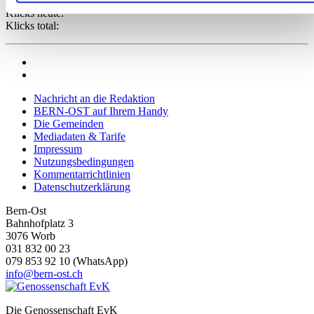
Geändert: 04.08.2026
Abschnitt Einzelheiten
fest.
Klicks heute:
Klicks total:
Wir verwenden Cookies, um Inhalte und Anzeigen zu
personalisieren, Funktionen für soziale Medien anbieten zu
können und die Zugriffe auf unsere Website zu analysieren.
Außerdem geben wir Informationen zu Ihrer Verwendung
Nachricht an die Redaktion
unserer Website an unsere Partner für soziale Medien,
BERN-OST auf Ihrem Handy
Die Gemeinden
Werbung und Analysen weiter. Unsere Partner führen diese
Mediadaten & Tarife
Informationen möglicherweise mit weiteren Daten zusammen
Impressum
die Sie ihnen bereitgestellt haben oder die sie im Rahmen
Nutzungsbedingungen
Kommentarrichtlinien
Ihrer Nutzung der Dienste gesammelt haben.
Datenschutzerklärung
Bern-Ost
Bahnhofplatz 3
3076 Worb
031 832 00 23
079 853 92 10 (WhatsApp)
info@bern-ost.ch
Die Genossenschaft EvK