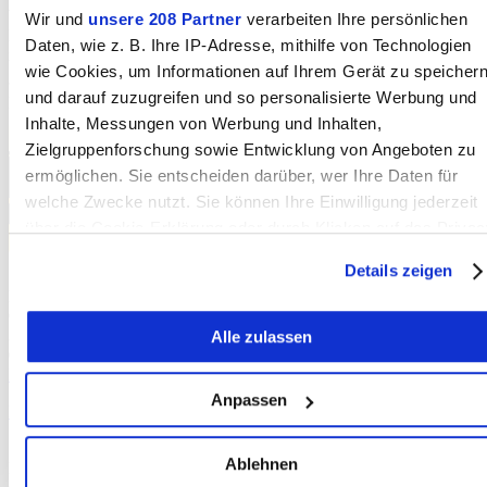
Wir freuen uns über Ihre Bewerbung an das Sekretariat der
Wir und
unsere 208 Partner
verarbeiten Ihre persönlichen
Kirchgemeinde Grosshöchstetten, Oberthalstrasse 3a, 3532 Zäziwil,
Daten, wie z. B. Ihre IP-Adresse, mithilfe von Technologien
info@kggrosshoechstetten.ch bis zum 15. August 2026.
wie Cookies, um Informationen auf Ihrem Gerät zu speicher
und darauf zuzugreifen und so personalisierte Werbung und
Kontakt
Inhalte, Messungen von Werbung und Inhalten,
Zielgruppenforschung sowie Entwicklung von Angeboten zu
ermöglichen. Sie entscheiden darüber, wer Ihre Daten für
welche Zwecke nutzt. Sie können Ihre Einwilligung jederzeit
über die Cookie-Erklärung oder durch Klicken auf das Privac
Trigger Symbol ändern oder widerrufen
Details zeigen
Kirchgemeinde Grosshöchstetten
Wenn Sie es erlauben, würden wir auch gerne:
Oberthalstrasse 3a
3532 Zäziwil
Alle zulassen
Informationen über Ihre geografische Lage erfassen,
031 711 43 93
welche bis auf einige Meter genau sein können
Homepage
Ihr Gerät durch aktives Scannen nach bestimmten
Anpassen
Nachricht senden
Merkmalen (Fingerprinting) identifizieren
Statistik
Erfahren Sie mehr darüber, wie Ihre persönlichen Daten
Ablehnen
Erstellt: 08.07.2026
verarbeitet werden, und legen Sie Ihre Präferenzen im