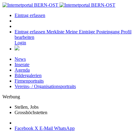
Eintrag erfassen
Eintrag erfassen
Merkliste
Meine Einträge
Posteingang
Profil
bearbeiten
Login
News
Inserate
Agenda
Bildergalerien
Firmenportraits
Vereins- / Organisationsportraits
Werbung
Stellen, Jobs
Grosshöchstetten
Facebook
X
E-Mail
WhatsApp