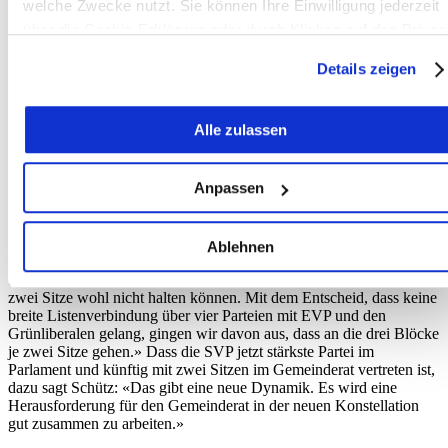
welche Zwecke nutzt. Sie können Ihre Einwilligung jederzeit
über die Cookie-Erklärung oder durch Klicken auf das Privac
Trigger Symbol ändern oder widerrufen
Details zeigen
Wenn Sie es erlauben, würden wir auch gerne:
Alle zulassen
Informationen über Ihre geografische Lage erfassen,
welche bis auf einige Meter genau sein können
Henri Bernhard von der SVP hat die Wahl in den Gemeinderat
Münsingen geschafft. (Foto: zvg)
Ihr Gerät durch aktives Scannen nach bestimmten
Anpassen
Merkmalen (Fingerprinting) identifizieren
SP bedauert
Erfahren Sie mehr darüber, wie Ihre persönlichen Daten
Ablehnen
verarbeitet werden, und legen Sie Ihre Präferenzen im
Die SP verliert einen Sitz im Gemeinderat und einen im Parlament.
Abschnitt Einzelheiten
fest.
SP-Präsident Martin Schütz sagt: «Uns war klar, dass wir unsere
zwei Sitze wohl nicht halten können. Mit dem Entscheid, dass keine
breite Listenverbindung über vier Parteien mit EVP und den
Wir verwenden Cookies, um Inhalte und Anzeigen zu
Grünliberalen gelang, gingen wir davon aus, dass an die drei Blöcke
personalisieren, Funktionen für soziale Medien anbieten zu
je zwei Sitze gehen.» Dass die SVP jetzt stärkste Partei im
Parlament und künftig mit zwei Sitzen im Gemeinderat vertreten ist,
können und die Zugriffe auf unsere Website zu analysieren.
dazu sagt Schütz: «Das gibt eine neue Dynamik. Es wird eine
Außerdem geben wir Informationen zu Ihrer Verwendung
Herausforderung für den Gemeinderat in der neuen Konstellation
unserer Website an unsere Partner für soziale Medien,
gut zusammen zu arbeiten.»
Werbung und Analysen weiter. Unsere Partner führen diese