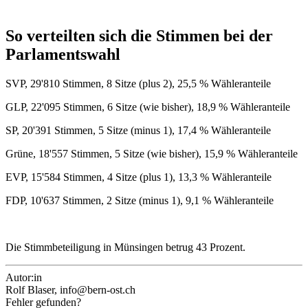
Informationen möglicherweise mit weiteren Daten zusammen
die Sie ihnen bereitgestellt haben oder die sie im Rahmen
So verteilten sich die Stimmen bei der
Ihrer Nutzung der Dienste gesammelt haben.
Parlamentswahl
SVP, 29'810 Stimmen, 8 Sitze (plus 2), 25,5 % Wähleranteile
GLP, 22'095 Stimmen, 6 Sitze (wie bisher), 18,9 % Wähleranteile
SP, 20'391 Stimmen, 5 Sitze (minus 1), 17,4 % Wähleranteile
Grüne, 18'557 Stimmen, 5 Sitze (wie bisher), 15,9 % Wähleranteile
EVP, 15'584 Stimmen, 4 Sitze (plus 1), 13,3 % Wähleranteile
FDP, 10'637 Stimmen, 2 Sitze (minus 1), 9,1 % Wähleranteile
Die Stimmbeteiligung in Münsingen betrug 43 Prozent.
Autor:in
Rolf Blaser, info@bern-ost.ch
Fehler gefunden?