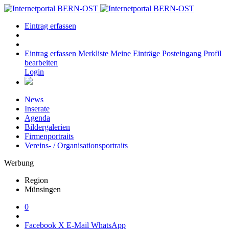
Eintrag erfassen
Eintrag erfassen
Merkliste
Meine Einträge
Posteingang
Profil
bearbeiten
Login
News
Inserate
Agenda
Bildergalerien
Firmenportraits
Vereins- / Organisationsportraits
Werbung
Region
Münsingen
0
Facebook
X
E-Mail
WhatsApp