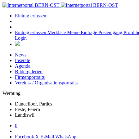
Eintrag erfassen
Eintrag erfassen
Merkliste
Meine Einträge
Posteingang
Profil b
Login
News
Inserate
Agenda
Bildergalerien
Firmenportraits
Vereins- / Organisationsportraits
Werbung
Dancefloor, Parties
Feste, Feiern
Landiswil
0
Facebook
X
E-Mail
WhatsApp