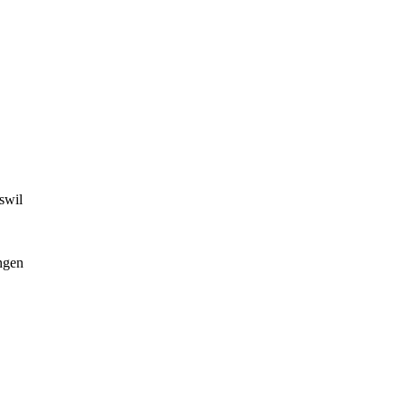
swil
ngen