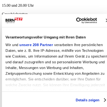
15.00 und 20.00 Uhr
Grosshöchstetten
Kirche
Sunnechörli Zämewürfliwil
Verantwortungsvoller Umgang mit Ihren Daten
Frei , Kollekte am Ausgang
Wir und
unsere 208 Partner
verarbeiten Ihre persönlichen
Ab 16.03.2006 Tel.-Nr. 033/ 654 11 49
Daten, wie z. B. Ihre IP-Adresse, mithilfe von Technologien
wie Cookies, um Informationen auf Ihrem Gerät zu speicher
Kontakt
und darauf zuzugreifen und so personalisierte Werbung und
Miriam u. Peter Schafroth Sunnechörli Zämewürfliwil
Inhalte, Messungen von Werbung und Inhalten,
Nachricht senden
Zielgruppenforschung sowie Entwicklung von Angeboten zu
Statistik
ermöglichen. Sie entscheiden darüber, wer Ihre Daten für
welche Zwecke nutzt. Sie können Ihre Einwilligung jederzeit
Erstellt: 03.03.2006
Geändert: 03.03.2006
über die Cookie-Erklärung oder durch Klicken auf das Privac
Klicks heute:
Trigger Symbol ändern oder widerrufen
Klicks total:
Details zeigen