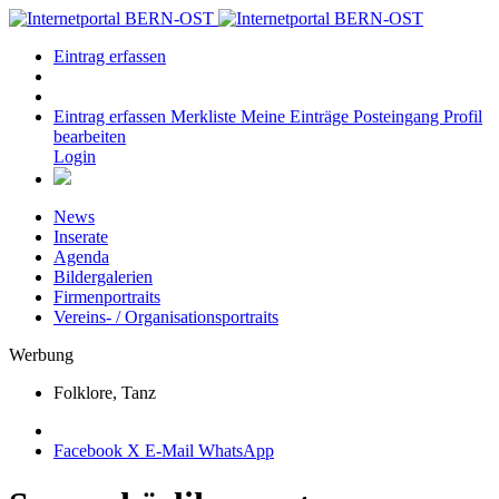
Eintrag erfassen
Eintrag erfassen
Merkliste
Meine Einträge
Posteingang
Profil
bearbeiten
Login
News
Inserate
Agenda
Bildergalerien
Firmenportraits
Vereins- / Organisationsportraits
Werbung
Folklore, Tanz
Facebook
X
E-Mail
WhatsApp