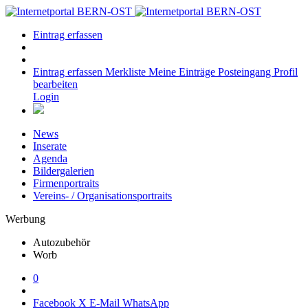
Eintrag erfassen
Eintrag erfassen
Merkliste
Meine Einträge
Posteingang
Profil
bearbeiten
Login
News
Inserate
Agenda
Bildergalerien
Firmenportraits
Vereins- / Organisationsportraits
Werbung
Autozubehör
Worb
0
Facebook
X
E-Mail
WhatsApp