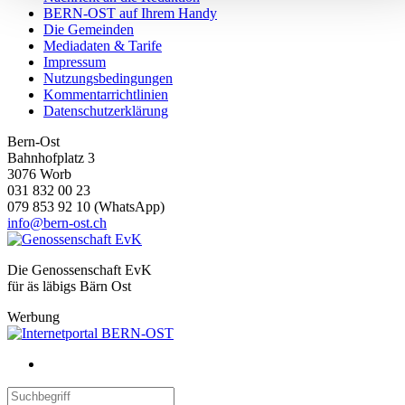
personalisieren, Funktionen für soziale Medien anbieten zu
BERN-OST auf Ihrem Handy
können und die Zugriffe auf unsere Website zu analysieren.
Die Gemeinden
Mediadaten & Tarife
Außerdem geben wir Informationen zu Ihrer Verwendung
Impressum
unserer Website an unsere Partner für soziale Medien,
Nutzungsbedingungen
Werbung und Analysen weiter. Unsere Partner führen diese
Kommentarrichtlinien
Datenschutzerklärung
Informationen möglicherweise mit weiteren Daten zusammen
die Sie ihnen bereitgestellt haben oder die sie im Rahmen
Bern-Ost
Ihrer Nutzung der Dienste gesammelt haben.
Bahnhofplatz 3
3076 Worb
031 832 00 23
079 853 92 10 (WhatsApp)
info@bern-ost.ch
Die Genossenschaft EvK
für äs läbigs Bärn Ost
Werbung