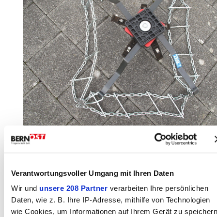
TRAK 7 Schneeketten wie neu, einmal gebraucht.
Wegen Nichtgebrauch und Fahrzeugwechsel.
Verantwortungsvoller Umgang mit Ihren Daten
Als letztes gebraucht auf Reifendimension
Wir und
unsere 208 Partner
verarbeiten Ihre persönlichen
195.65.15. Die Kette kann wenig gekürzt werden.
Daten, wie z. B. Ihre IP-Adresse, mithilfe von Technologien
Leider habe ich keine Liste der verschiedenen
wie Cookies, um Informationen auf Ihrem Gerät zu speicher