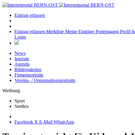
Eintrag erfassen
Eintrag erfassen
Merkliste
Meine Einträge
Posteingang
Profil b
Login
News
Inserate
Agenda
Bildergalerien
Firmenportraits
Vereins- / Organisationsportraits
Werbung
Sport
Stettlen
Facebook
X
E-Mail
WhatsApp