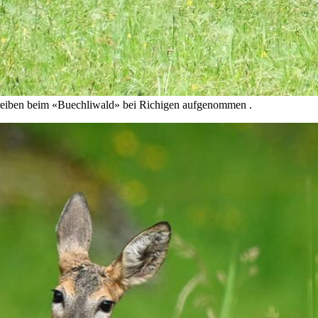
treiben beim «Buechliwald» bei Richigen aufgenommen .