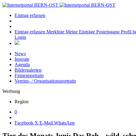
Eintrag erfassen
Eintrag erfassen
Merkliste
Meine Einträge
Posteingang
Profil b
Login
News
Inserate
Agenda
Bildergalerien
Firmenportraits
Vereins- / Organisationsportraits
Werbung
Region
0
Facebook
X
E-Mail
WhatsApp
Tier des Monats Juni: Das Reh – wild, sch