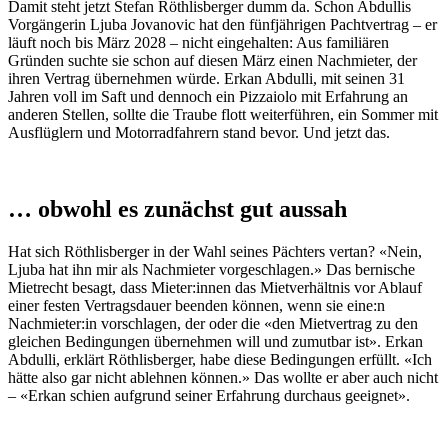
Damit steht jetzt Stefan Röthlisberger dumm da. Schon Abdullis
Vorgängerin Ljuba Jovanovic hat den fünfjährigen Pachtvertrag – er
läuft noch bis März 2028 – nicht eingehalten: Aus familiären
Gründen suchte sie schon auf diesen März einen Nachmieter, der
ihren Vertrag übernehmen würde. Erkan Abdulli, mit seinen 31
Jahren voll im Saft und dennoch ein Pizzaiolo mit Erfahrung an
anderen Stellen, sollte die Traube flott weiterführen, ein Sommer mit
Ausflüglern und Motorradfahrern stand bevor. Und jetzt das.
… obwohl es zunächst gut aussah
Hat sich Röthlisberger in der Wahl seines Pächters vertan? «Nein,
Ljuba hat ihn mir als Nachmieter vorgeschlagen.» Das bernische
Mietrecht besagt, dass Mieter:innen das Mietverhältnis vor Ablauf
einer festen Vertragsdauer beenden können, wenn sie eine:n
Nachmieter:in vorschlagen, der oder die «den Mietvertrag zu den
gleichen Bedingungen übernehmen will und zumutbar ist». Erkan
Abdulli, erklärt Röthlisberger, habe diese Bedingungen erfüllt. «Ich
hätte also gar nicht ablehnen können.» Das wollte er aber auch nicht
– «Erkan schien aufgrund seiner Erfahrung durchaus geeignet».