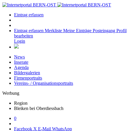
Eintrag erfassen
Eintrag erfassen
Merkliste
Meine Einträge
Posteingang
Profil
bearbeiten
Login
News
Inserate
Agenda
Bildergalerien
Firmenportraits
Vereins- / Organisationsportraits
Werbung
Region
Bleiken bei Oberdiessbach
0
Facebook
X
E-Mail
WhatsApp