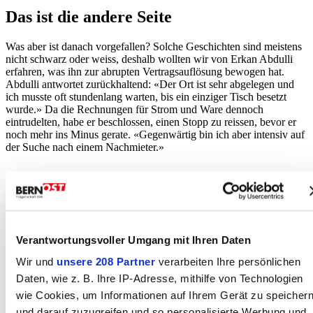
Das ist die andere Seite
Was aber ist danach vorgefallen? Solche Geschichten sind meistens
nicht schwarz oder weiss, deshalb wollten wir von Erkan Abdulli
erfahren, was ihn zur abrupten Vertragsauflösung bewogen hat.
Abdulli antwortet zurückhaltend: «Der Ort ist sehr abgelegen und
ich musste oft stundenlang warten, bis ein einziger Tisch besetzt
wurde.» Da die Rechnungen für Strom und Ware dennoch
eintrudelten, habe er beschlossen, einen Stopp zu reissen, bevor er
noch mehr ins Minus gerate. «Gegenwärtig bin ich aber intensiv auf
der Suche nach einem Nachmieter.»
Wie weiter?
Und was macht Stefan Röthlisberger aus der Situation? Er schweigt
Verantwortungsvoller Umgang mit Ihren Daten
kurz, dann sagt er: «Machen kann ich nicht viel – eine Betreibung
mag ich nicht einleiten, denn wenn jemand nicht zahlen kann, gibt
Wir und
unsere 208 Partner
verarbeiten Ihre persönlichen
es auch nichts zu holen.» Ihm geht es auch nicht in erster Linie
Daten, wie z. B. Ihre IP-Adresse, mithilfe von Technologien
darum, mit seinem abgängigen Mieter zu streiten. Viel lieber möchte
er, dass endlich eine ruhige, beständige Pächtersituation eintritt und
wie Cookies, um Informationen auf Ihrem Gerät zu speicher
er sein Ziel erreicht: Vor sieben Jahren hat er die Traube Bleiken
und darauf zuzugreifen und so personalisierte Werbung und