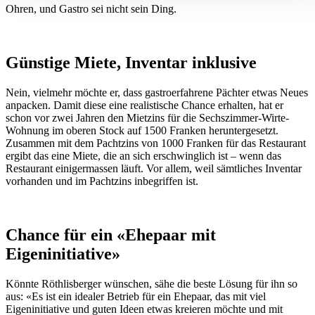
Ohren, und Gastro sei nicht sein Ding.
können und die Zugriffe auf unsere Website zu analysieren.
Außerdem geben wir Informationen zu Ihrer Verwendung
unserer Website an unsere Partner für soziale Medien,
Günstige Miete, Inventar inklusive
Werbung und Analysen weiter. Unsere Partner führen diese
Informationen möglicherweise mit weiteren Daten zusammen
Nein, vielmehr möchte er, dass gastroerfahrene Pächter etwas Neues
die Sie ihnen bereitgestellt haben oder die sie im Rahmen
anpacken. Damit diese eine realistische Chance erhalten, hat er
Ihrer Nutzung der Dienste gesammelt haben.
schon vor zwei Jahren den Mietzins für die Sechszimmer-Wirte-
Wohnung im oberen Stock auf 1500 Franken heruntergesetzt.
Zusammen mit dem Pachtzins von 1000 Franken für das Restaurant
ergibt das eine Miete, die an sich erschwinglich ist – wenn das
Restaurant einigermassen läuft. Vor allem, weil sämtliches Inventar
vorhanden und im Pachtzins inbegriffen ist.
Chance für ein «Ehepaar mit
Eigeninitiative»
Könnte Röthlisberger wünschen, sähe die beste Lösung für ihn so
aus: «Es ist ein idealer Betrieb für ein Ehepaar, das mit viel
Eigeninitiative und guten Ideen etwas kreieren möchte und mit