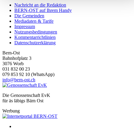
personalisieren, Funktionen für soziale Medien anbieten zu
Nachricht an die Redaktion
BERN-OST auf Ihrem Handy
können und die Zugriffe auf unsere Website zu analysieren.
Die Gemeinden
Außerdem geben wir Informationen zu Ihrer Verwendung
Mediadaten & Tarife
unserer Website an unsere Partner für soziale Medien,
Impressum
Nutzungsbedingungen
Werbung und Analysen weiter. Unsere Partner führen diese
Kommentarrichtlinien
Informationen möglicherweise mit weiteren Daten zusammen
Datenschutzerklärung
die Sie ihnen bereitgestellt haben oder die sie im Rahmen
Bern-Ost
Ihrer Nutzung der Dienste gesammelt haben.
Bahnhofplatz 3
3076 Worb
031 832 00 23
079 853 92 10 (WhatsApp)
info@bern-ost.ch
Die Genossenschaft EvK
für äs läbigs Bärn Ost
Werbung