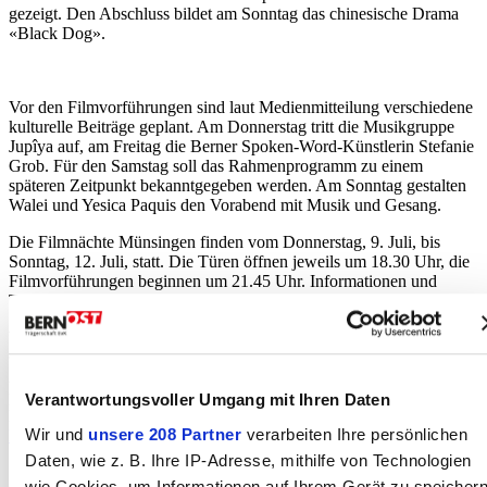
gezeigt. Den Abschluss bildet am Sonntag das chinesische Drama
«Black Dog».
Vor den Filmvorführungen sind laut Medienmitteilung verschiedene
kulturelle Beiträge geplant. Am Donnerstag tritt die Musikgruppe
Jupîya auf, am Freitag die Berner Spoken-Word-Künstlerin Stefanie
Grob. Für den Samstag soll das Rahmenprogramm zu einem
späteren Zeitpunkt bekanntgegeben werden. Am Sonntag gestalten
Walei und Yesica Paquis den Vorabend mit Musik und Gesang.
Die Filmnächte Münsingen finden vom Donnerstag, 9. Juli, bis
Sonntag, 12. Juli, statt. Die Türen öffnen jeweils um 18.30 Uhr, die
Filmvorführungen beginnen um 21.45 Uhr. Informationen und
Tickets sind auf der
Website
erhältlich.
Werbung
Autor:in
pd/pg, info@bern-ost.ch
Verantwortungsvoller Umgang mit Ihren Daten
Fehler gefunden?
Wir und
unsere 208 Partner
verarbeiten Ihre persönlichen
Nachricht an die Redaktion
Statistik
Daten, wie z. B. Ihre IP-Adresse, mithilfe von Technologien
wie Cookies, um Informationen auf Ihrem Gerät zu speicher