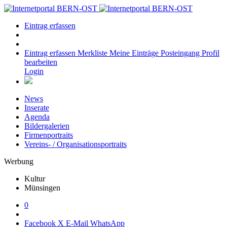
Eintrag erfassen
Eintrag erfassen
Merkliste
Meine Einträge
Posteingang
Profil
bearbeiten
Login
News
Inserate
Agenda
Bildergalerien
Firmenportraits
Vereins- / Organisationsportraits
Werbung
Kultur
Münsingen
0
Facebook
X
E-Mail
WhatsApp