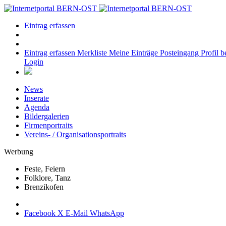
Eintrag erfassen
Eintrag erfassen
Merkliste
Meine Einträge
Posteingang
Profil b
Login
News
Inserate
Agenda
Bildergalerien
Firmenportraits
Vereins- / Organisationsportraits
Werbung
Feste, Feiern
Folklore, Tanz
Brenzikofen
Facebook
X
E-Mail
WhatsApp