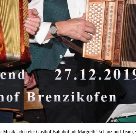
er Musik laden ein: Gasthof Bahnhof mit Margreth Tschanz und Team,