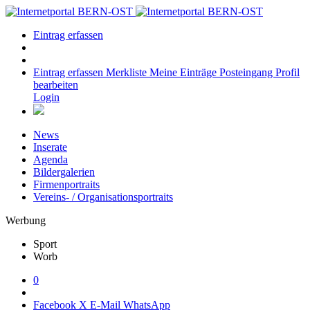
Eintrag erfassen
Eintrag erfassen
Merkliste
Meine Einträge
Posteingang
Profil
bearbeiten
Login
News
Inserate
Agenda
Bildergalerien
Firmenportraits
Vereins- / Organisationsportraits
Werbung
Sport
Worb
0
Facebook
X
E-Mail
WhatsApp