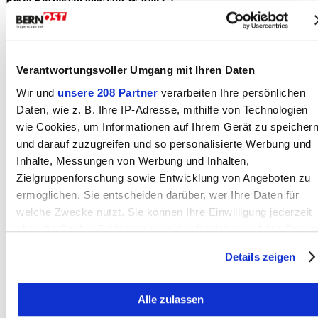
Beste Einzelschläger von Wäseli C:
Stalder Michael 66pkt. (16,15,18,17)
Brunner Dominic 63pkt. (18,15,12,18)
Verantwortungsvoller Umgang mit Ihren Daten
Binggeli Marco 56pkt. (13,14,14,15)
Wir und
unsere 208 Partner
verarbeiten Ihre persönlichen
Daten, wie z. B. Ihre IP-Adresse, mithilfe von Technologien
Besten Dank geht an den heutigen Nouss-Sponsor:
wie Cookies, um Informationen auf Ihrem Gerät zu speicher
Restaurant Rössli Heistrich in Utzigen
und darauf zuzugreifen und so personalisierte Werbung und
Inhalte, Messungen von Werbung und Inhalten,
Autor:in
D.Brunner/HG Wäseli
Zielgruppenforschung sowie Entwicklung von Angeboten zu
Fehler gefunden?
ermöglichen. Sie entscheiden darüber, wer Ihre Daten für
Nachricht an die Redaktion
welche Zwecke nutzt. Sie können Ihre Einwilligung jederzeit
Statistik
über die Cookie-Erklärung oder durch Klicken auf das Privac
Erstellt: 30.05.2026
Trigger Symbol ändern oder widerrufen
Geändert: 30.05.2026
Details zeigen
Klicks heute:
Klicks total:
Wenn Sie es erlauben, würden wir auch gerne:
Alle zulassen
Informationen über Ihre geografische Lage erfassen,
Spenden
welche bis auf einige Meter genau sein können