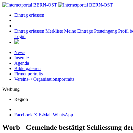
Eintrag erfassen
Eintrag erfassen
Merkliste
Meine Einträge
Posteingang
Profil b
Login
News
Inserate
Agenda
Bildergalerien
Firmenportraits
Vereins- / Organisationsportraits
Werbung
Region
Facebook
X
E-Mail
WhatsApp
Worb - Gemeinde bestätigt Schliessung de