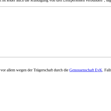
 ist leider auch die Kündigung von drei Lehrpersonen verbunden“, sag
vor allem wegen der Trägerschaft durch die
Genossenschaft EvK
. Fal