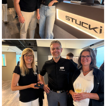
Wir verwenden Cookies, um Inhalte und Anzeigen zu
personalisieren, Funktionen für soziale Medien anbieten
zu können und die Zugriffe auf unsere Website zu
analysieren. Außerdem geben wir Informationen zu Ihrer
Verwendung unserer Website an unsere Partner für
soziale Medien, Werbung und Analysen weiter. Unsere
Partner führen diese Informationen möglicherweise mit
weiteren Daten zusammen, die Sie ihnen bereitgestellt
haben oder die sie im Rahmen Ihrer Nutzung der Dienste
gesammelt haben.