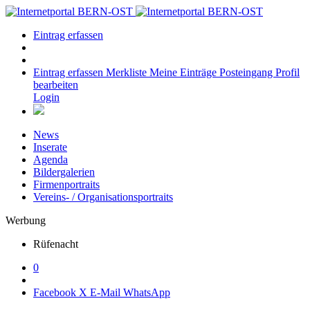
Eintrag erfassen
Eintrag erfassen
Merkliste
Meine Einträge
Posteingang
Profil
bearbeiten
Login
News
Inserate
Agenda
Bildergalerien
Firmenportraits
Vereins- / Organisationsportraits
Werbung
Rüfenacht
0
Facebook
X
E-Mail
WhatsApp