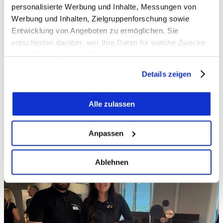
personalisierte Werbung und Inhalte, Messungen von
Werbung und Inhalten, Zielgruppenforschung sowie
Entwicklung von Angeboten zu ermöglichen. Sie
entscheiden darüber, wer Ihre Daten für welche Zwecke
nutzt. Sie können Ihre Einwilligung jederzeit über die
Cookie-Erklärung oder durch Klicken auf das Privacy
Details zeigen
Trigger Symbol ändern oder widerrufen
Wenn Sie es erlauben, würden wir auch gerne:
Alle zulassen
Informationen über Ihre geografische Lage
erfassen, welche bis auf einige Meter genau sein
Anpassen
können
Ihr Gerät durch aktives Scannen nach
Ablehnen
bestimmten Merkmalen (Fingerprinting) identifizieren
Erfahren Sie mehr darüber, wie Ihre persönlichen Daten
verarbeitet werden, und legen Sie Ihre Präferenzen im
Abschnitt Einzelheiten
fest.