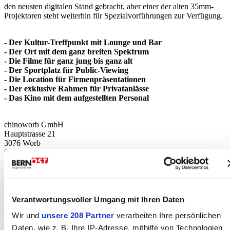
den neusten digitalen Stand gebracht, aber einer der alten 35mm-
Projektoren steht weiterhin für Spezialvorführungen zur Verfügung.
- Der Kultur-Treffpunkt mit Lounge und Bar
- Der Ort mit dem ganz breiten Spektrum
- Die Filme für ganz jung bis ganz alt
- Der Sportplatz für Public-Viewing
- Die Location für Firmenpräsentationen
- Der exklusive Rahmen für Privatanlässe
- Das Kino mit dem aufgestellten Personal
chinoworb GmbH
Hauptstrasse 21
3076 Worb
031 839 58 68
079 756 91 50
www.chinoworb.ch
.
Verantwortungsvoller Umgang mit Ihren Daten
Programm mit Trailers siehe auch BERN-OST Rubrik
Wir und
unsere 208 Partner
verarbeiten Ihre persönlichen
Veranstaltungen.
Daten, wie z. B. Ihre IP-Adresse, mithilfe von Technologien