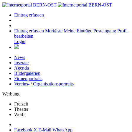
Eintrag erfassen
Eintrag erfassen
Merkliste
Meine Einträge
Posteingang
Profil
bearbeiten
Login
News
Inserate
Agenda
Bildergalerien
Firmenportraits
Vereins- / Organisationsportraits
Werbung
Freizeit
Theater
Worb
Facebook
X
E-Mail
WhatsApp