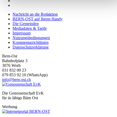
Wir verwenden Cookies, um Inhalte und Anzeigen zu
personalisieren, Funktionen für soziale Medien anbieten zu
Nachricht an die Redaktion
können und die Zugriffe auf unsere Website zu analysieren.
BERN-OST auf Ihrem Handy
Außerdem geben wir Informationen zu Ihrer Verwendung
Die Gemeinden
unserer Website an unsere Partner für soziale Medien,
Mediadaten & Tarife
Impressum
Werbung und Analysen weiter. Unsere Partner führen diese
Nutzungsbedingungen
Informationen möglicherweise mit weiteren Daten zusammen
Kommentarrichtlinien
die Sie ihnen bereitgestellt haben oder die sie im Rahmen
Datenschutzerklärung
Ihrer Nutzung der Dienste gesammelt haben.
Bern-Ost
Bahnhofplatz 3
3076 Worb
031 832 00 23
079 853 92 10 (WhatsApp)
info@bern-ost.ch
Die Genossenschaft EvK
für äs läbigs Bärn Ost
Werbung