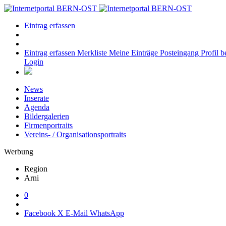
Eintrag erfassen
Eintrag erfassen
Merkliste
Meine Einträge
Posteingang
Profil b
Login
News
Inserate
Agenda
Bildergalerien
Firmenportraits
Vereins- / Organisationsportraits
Werbung
Region
Arni
0
Facebook
X
E-Mail
WhatsApp