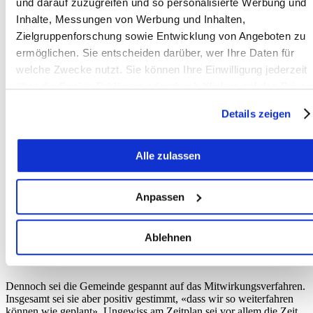
und darauf zuzugreifen und so personalisierte Werbung und
Inhalte, Messungen von Werbung und Inhalten,
Zielgruppenforschung sowie Entwicklung von Angeboten zu
ermöglichen. Sie entscheiden darüber, wer Ihre Daten für
welche Zwecke nutzt. Sie können Ihre Einwilligung jederzeit
über die Cookie-Erklärung oder durch Klicken auf das Privac
Trigger Symbol ändern oder widerrufen
Details zeigen
Wenn Sie es erlauben, würden wir auch gerne:
Alle zulassen
Informationen über Ihre geografische Lage erfassen,
welche bis auf einige Meter genau sein können
Ihr Gerät durch aktives Scannen nach bestimmten
Anpassen
Merkmalen (Fingerprinting) identifizieren
Erfahren Sie mehr darüber, wie Ihre persönlichen Daten
Ablehnen
verarbeitet werden, und legen Sie Ihre Präferenzen im
Zeitplan mit Best Case und Realität
Abschnitt Einzelheiten
fest.
Dennoch sei die Gemeinde gespannt auf das Mitwirkungsverfahren.
Wir verwenden Cookies, um Inhalte und Anzeigen zu
Insgesamt sei sie aber positiv gestimmt, «dass wir so weiterfahren
personalisieren, Funktionen für soziale Medien anbieten zu
können wie geplant». Ungewiss am Zeitplan sei vor allem die Zeit,