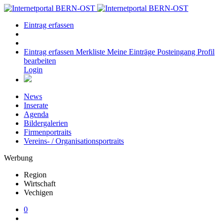
Eintrag erfassen
Eintrag erfassen
Merkliste
Meine Einträge
Posteingang
Profil
bearbeiten
Login
News
Inserate
Agenda
Bildergalerien
Firmenportraits
Vereins- / Organisationsportraits
Werbung
Region
Wirtschaft
Vechigen
0