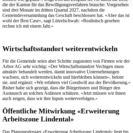
die der Kanton für das Bewilligungsverfahren brauche: Vorgesehen
können und die Zugriffe auf unsere Website zu analysieren.
sind drei Monate im dritten Quartal 2027, nachdem die
Außerdem geben wir Informationen zu Ihrer Verwendung
Gemeindeversammlung das Geschäft beschlossen hat. «Aber das ist
unserer Website an unsere Partner für soziale Medien,
wohl der Best Case», sagt Lützelschwab: «Realistisch gesehen
rechne ich mit einem Jahr.»
Werbung und Analysen weiter. Unsere Partner führen diese
Informationen möglicherweise mit weiteren Daten zusammen
die Sie ihnen bereitgestellt haben oder die sie im Rahmen
Wirtschaftsstandort weiterentwickeln
Ihrer Nutzung der Dienste gesammelt haben.
Für die Gemeinde seien aber Schritte zugunsten von Firmen wie der
Arbor AG sehr wichtig: «Der Wirtschaftsstandort Vechigen muss
attraktiv behandelt werden, damit innovative Unternehmungen
wachsen, sich weiterentwickeln und hierbleiben können», betont
sie, und ergänzt: «Wir erfahren viel Goodwill aus der Bevölkerung.»
Bisher habe sich gezeigt, dass die Bürgerinnen und Bürger den
Austausch an solchen Anlässen schätzen. «Jetzt müssen wir ihnen
auch zeigen, dass wir ihre Inputs weiterverfolgen.»
Öffentliche Mitwirkung «Erweiterung
Arbeitszone Lindental»
Das Planungsdossier «Erweiterung Arbeitszone Lindental» liegt bis