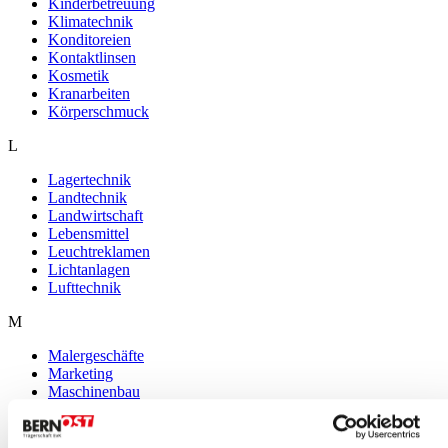
Kinderbetreuung
Klimatechnik
Konditoreien
Kontaktlinsen
Kosmetik
Kranarbeiten
Körperschmuck
L
Lagertechnik
Landtechnik
Landwirtschaft
Lebensmittel
Leuchtreklamen
Lichtanlagen
Lufttechnik
M
Malergeschäfte
Marketing
Maschinenbau
Mechanische Werkstätten
Metallbau
Mode