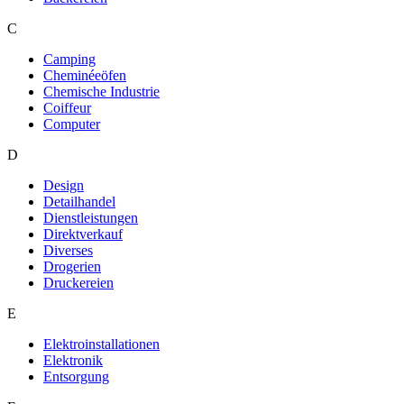
C
Camping
Cheminéeöfen
Chemische Industrie
Coiffeur
Computer
D
Design
Detailhandel
Dienstleistungen
Direktverkauf
Diverses
Drogerien
Druckereien
E
Elektroinstallationen
Elektronik
Entsorgung