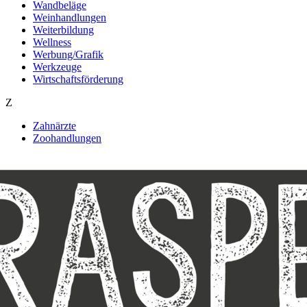
Wandbeläge
Weinhandlungen
Weiterbildung
Wellness
Werbung/Grafik
Werkzeuge
Wirtschaftsförderung
Z
Zahnärzte
Zoohandlungen