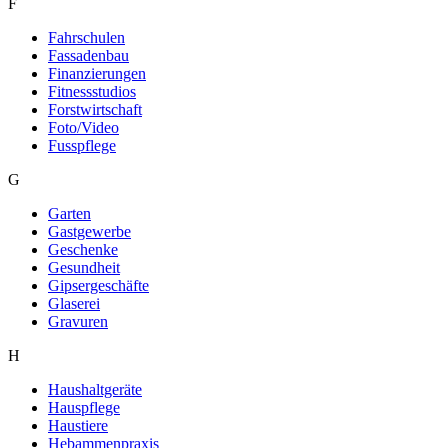
F
Fahrschulen
Fassadenbau
Finanzierungen
Fitnessstudios
Forstwirtschaft
Foto/Video
Fusspflege
G
Garten
Gastgewerbe
Geschenke
Gesundheit
Gipsergeschäfte
Glaserei
Gravuren
H
Haushaltgeräte
Hauspflege
Haustiere
Hebammenpraxis