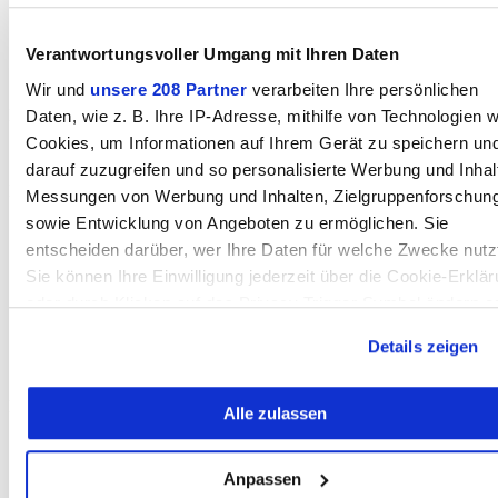
Modellbau
Modeschulen
Verantwortungsvoller Umgang mit Ihren Daten
Motorrad
Musik
Wir und
unsere 208 Partner
verarbeiten Ihre persönlichen
N
Daten, wie z. B. Ihre IP-Adresse, mithilfe von Technologien w
Cookies, um Informationen auf Ihrem Gerät zu speichern un
Notariat
darauf zuzugreifen und so personalisierte Werbung und Inhal
P
Messungen von Werbung und Inhalten, Zielgruppenforschun
sowie Entwicklung von Angeboten zu ermöglichen. Sie
Papeterien
Partyservice
entscheiden darüber, wer Ihre Daten für welche Zwecke nutz
Pediküre / Podologie
Sie können Ihre Einwilligung jederzeit über die Cookie-Erklä
Pflanzen
oder durch Klicken auf das Privacy Trigger Symbol ändern o
Pflegeheime
Physiotherapie
widerrufen
Details zeigen
Pulverbeschichtungen
Pumpen
Wenn Sie es erlauben, würden wir auch gerne:
R
Alle zulassen
Informationen über Ihre geografische Lage erfassen,
welche bis auf einige Meter genau sein können
Radio
Reinigungen
Ihr Gerät durch aktives Scannen nach bestimmten
Anpassen
Reinigungsgeräte
Merkmalen (Fingerprinting) identifizieren