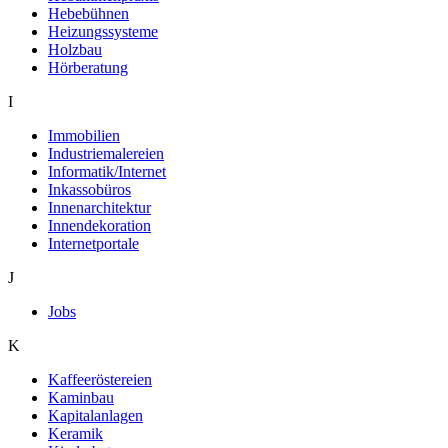
Hebebühnen
Heizungssysteme
Holzbau
Hörberatung
I
Immobilien
Industriemalereien
Informatik/Internet
Inkassobüros
Innenarchitektur
Innendekoration
Internetportale
J
Jobs
K
Kaffeeröstereien
Kaminbau
Kapitalanlagen
Keramik