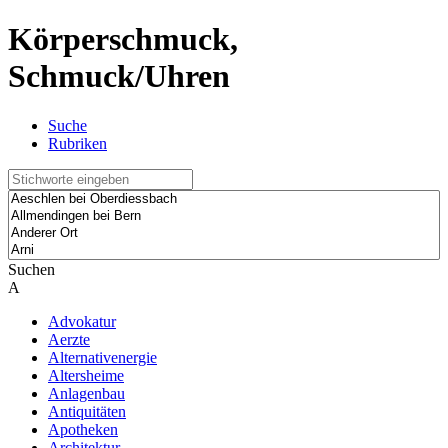
Körperschmuck,
Schmuck/Uhren
Suche
Rubriken
Suchen
A
Advokatur
Aerzte
Alternativenergie
Altersheime
Anlagenbau
Antiquitäten
Apotheken
Architektur