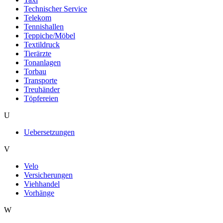
Technischer Service
Telekom
Tennishallen
Teppiche/Möbel
Textildruck
Tierärzte
Tonanlagen
Torbau
Transporte
Treuhänder
Töpfereien
U
Uebersetzungen
V
Velo
Versicherungen
Viehhandel
Vorhänge
W