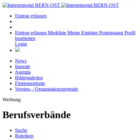
Eintrag erfassen
Eintrag erfassen
Merkliste
Meine Einträge
Posteingang
Profil
bearbeiten
Login
News
Inserate
Agenda
Bildergalerien
Firmenportraits
Vereins- / Organisationsportraits
Werbung
Berufsverbände
Suche
Rubriken