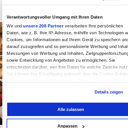
Worber Gwärb - Der Gewerbeverein der
Gemeinde Worb
Verantwortungsvoller Umgang mit Ihren Daten
Wir und
unsere 208 Partner
verarbeiten Ihre persönlichen
Daten, wie z. B. Ihre IP-Adresse, mithilfe von Technologien w
Cookies, um Informationen auf Ihrem Gerät zu speichern un
darauf zuzugreifen und so personalisierte Werbung und Inhal
Messungen von Werbung und Inhalten, Zielgruppenforschun
sowie Entwicklung von Angeboten zu ermöglichen. Sie
entscheiden darüber, wer Ihre Daten für welche Zwecke nutz
Sie können Ihre Einwilligung jederzeit über die Cookie-Erklä
oder durch Klicken auf das Privacy Trigger Symbol ändern o
widerrufen
Details zeigen
Wenn Sie es erlauben, würden wir auch gerne:
Alle zulassen
Informationen über Ihre geografische Lage erfassen,
welche bis auf einige Meter genau sein können
Ihr Gerät durch aktives Scannen nach bestimmten
Anpassen
Stettlen