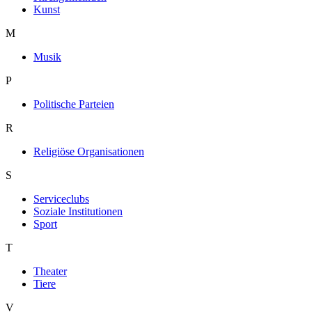
Kunst
M
Musik
P
Politische Parteien
R
Religiöse Organisationen
S
Serviceclubs
Soziale Institutionen
Sport
T
Theater
Tiere
V