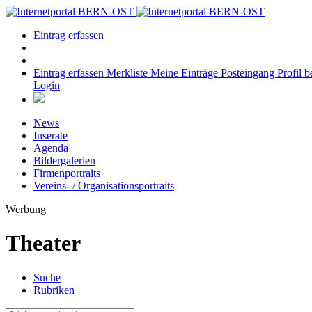
Eintrag erfassen
Eintrag erfassen
Merkliste
Meine Einträge
Posteingang
Profil b
Login
News
Inserate
Agenda
Bildergalerien
Firmenportraits
Vereins- / Organisationsportraits
Werbung
Theater
Suche
Rubriken