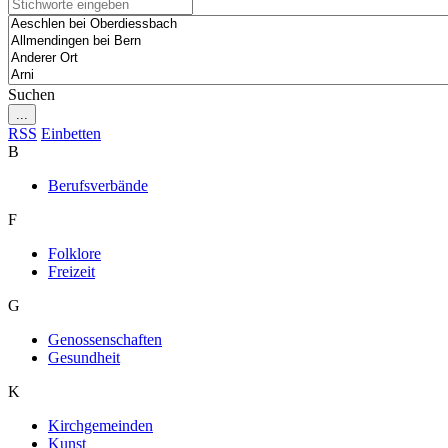
Suchen
...
RSS
Einbetten
B
Berufsverbände
F
Folklore
Freizeit
G
Genossenschaften
Gesundheit
K
Kirchgemeinden
Kunst