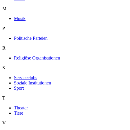
M
Musik
P
Politische Parteien
R
Religiöse Organisationen
S
Serviceclubs
Soziale Institutionen
Sport
T
Theater
Tiere
V