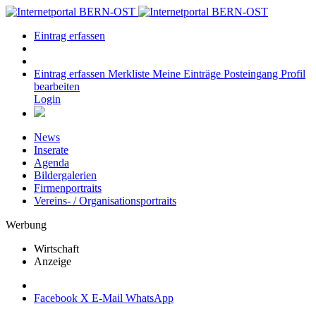
Eintrag erfassen
Eintrag erfassen
Merkliste
Meine Einträge
Posteingang
Profil
bearbeiten
Login
News
Inserate
Agenda
Bildergalerien
Firmenportraits
Vereins- / Organisationsportraits
Werbung
Wirtschaft
Anzeige
Facebook
X
E-Mail
WhatsApp