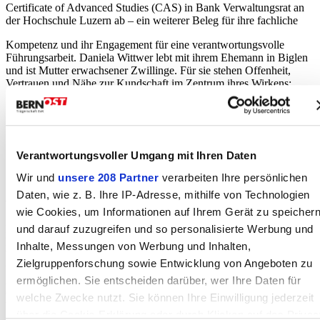
Certificate of Advanced Studies (CAS) in Bank Verwaltungsrat an
der Hochschule Luzern ab – ein weiterer Beleg für ihre fachliche
Kompetenz und ihr Engagement für eine verantwortungsvolle
Führungsarbeit. Daniela Wittwer lebt mit ihrem Ehemann in Biglen
und ist Mutter erwachsener Zwillinge. Für sie stehen Offenheit,
Vertrauen und Nähe zur Kundschaft im Zentrum ihres Wirkens:
«Mir ist es sehr wichtig, dass unsere Kundschaft unserer
Verantwortungsvoller Umgang mit Ihren Daten
Bank vertrauen darf und wir eine Bank für alle
sind.»
Wir und
unsere 208 Partner
verarbeiten Ihre persönlichen
Daten, wie z. B. Ihre IP-Adresse, mithilfe von Technologien
Vertrauen und Kontinuität im Verwaltungsrat
wie Cookies, um Informationen auf Ihrem Gerät zu speicher
Ein starkes Zeichen für Stabilität und Kontinuität setzte die
und darauf zuzugreifen und so personalisierte Werbung und
Delegiertenversammlung mit der
Wiederwahl sämtlicher
Inhalte, Messungen von Werbung und Inhalten,
bisherigen Verwaltungsratsmitglieder
. Dieses klare Votum
Zielgruppenforschung sowie Entwicklung von Angeboten zu
unterstreicht das Vertrauen der Delegierten in die strategische
Ausrichtung der Bank und die bewährte Zusammenarbeit im
ermöglichen. Sie entscheiden darüber, wer Ihre Daten für
Gremium. Die professionelle Zusam-mensetzung des
welche Zwecke nutzt. Sie können Ihre Einwilligung jederzeit
Verwaltungsrates ist ein zentraler Erfolgsfaktor – insbesondere
über die Cookie-Erklärung oder durch Klicken auf das Privac
angesichts der steigenden