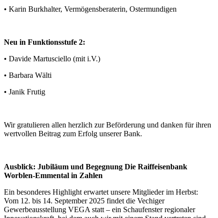
die Sie ihnen bereitgestellt haben oder die sie im Rahmen
• Karin Burkhalter, Vermögensberaterin, Ostermundigen
Ihrer Nutzung der Dienste gesammelt haben.
Neu in Funktionsstufe 2:
• Davide Martusciello (mit i.V.)
• Barbara Wälti
• Janik Frutig
Wir gratulieren allen herzlich zur Beförderung und danken für ihren
wertvollen Beitrag zum Erfolg unserer Bank.
Ausblick: Jubiläum und Begegnung Die Raiffeisenbank
Worblen-Emmental in Zahlen
Ein besonderes Highlight erwartet unsere Mitglieder im Herbst:
Vom 12. bis 14. September 2025 findet die Vechiger
Gewerbeausstellung VEGA statt – ein Schaufenster regionaler