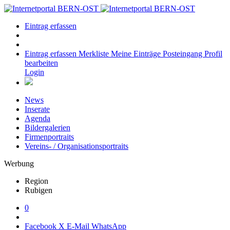
Eintrag erfassen
Eintrag erfassen
Merkliste
Meine Einträge
Posteingang
Profil
bearbeiten
Login
News
Inserate
Agenda
Bildergalerien
Firmenportraits
Vereins- / Organisationsportraits
Werbung
Region
Rubigen
0
Facebook
X
E-Mail
WhatsApp