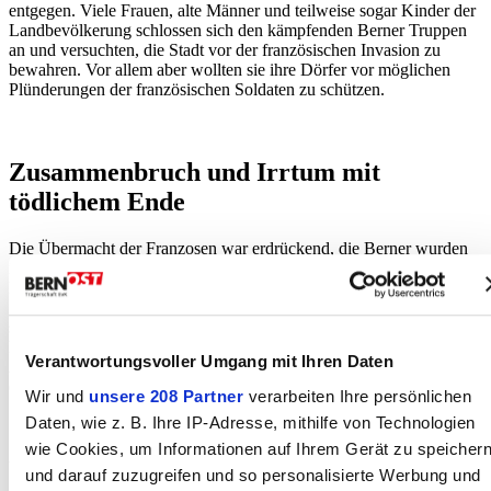
entgegen. Viele Frauen, alte Männer und teilweise sogar Kinder der
Landbevölkerung schlossen sich den kämpfenden Berner Truppen
an und versuchten, die Stadt vor der französischen Invasion zu
bewahren. Vor allem aber wollten sie ihre Dörfer vor möglichen
Plünderungen der französischen Soldaten zu schützen.
Zusammenbruch und Irrtum mit
tödlichem Ende
Die Übermacht der Franzosen war erdrückend, die Berner wurden
in Fraubrunnen und am Grauholz geschlagen. Von Erlach nahm die
Reste seiner Armee zurück und versuchte erfolglos, sich auf der
Schosshalde vor den Toren Berns, noch einmal den Franzosen zu
stellen. Die Regierung Berns hatte zu diesem Zeitpunkt bereits
kapituliert. Damit brach der gesamte Berner Widerstand zusammen.
Verantwortungsvoller Umgang mit Ihren Daten
Auf dem Rückzug wurde von Erlach in Wichtrach von Bauern
erschlagen, die ihn fälschlich für einen Verräter hielten.
Wir und
unsere 208 Partner
verarbeiten Ihre persönlichen
Daten, wie z. B. Ihre IP-Adresse, mithilfe von Technologien
wie Cookies, um Informationen auf Ihrem Gerät zu speicher
Unklare Opferzahlen und Massengräber
und darauf zuzugreifen und so personalisierte Werbung und