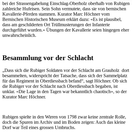
können und die Zugriffe auf unsere Website zu analysieren.
bei der Strassengabelung Einschlag-Oberholz oberhalb von Rubigen
Außerdem geben wir Informationen zu Ihrer Verwendung
zahlreiche Hufeisen. Sein Sohn vermutete, dass sie von bernischen
Kavallerie-Pferden stammen. Kurator Marc Höchner vom
unserer Website an unsere Partner für soziale Medien,
Bernischen Historischen Museum erklärt dazu: «Es ist plausibel,
Werbung und Analysen weiter. Unsere Partner führen diese
dass am geschilderten Ort Trüllmusterungen der Infanterie
Informationen möglicherweise mit weiteren Daten zusammen
durchgeführt wurden.» Übungen der Kavallerie seien hingegen eher
unwahrscheinlich.
die Sie ihnen bereitgestellt haben oder die sie im Rahmen
Ihrer Nutzung der Dienste gesammelt haben.
Besammlung vor der Schlacht
„Dass sich die Rubiger Soldaten vor der Schlacht am Grauholz dort
besammelten, widerspricht der Tatsache, dass sich der Sammelplatz
für das Regiment in Oberdiessbach befand“, sagt Höchner. Ob sich
die Rubiger vor der Schlacht nach Oberdiessbach begaben, ist
unklar. «Die Lage in den Tagen war bekanntlich chaotisch», so der
Kurator Marc Höchner.
Rubigen spielte in den Wirren von 1798 zwar keine zentrale Rolle,
doch die Spuren im Archiv und im Boden zeigen: Auch das kleine
Dorf war Teil eines grossen Umbruchs.