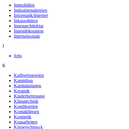
Immobilien
Industriemalereien
Informatik/Internet
Inkassobüros
Innenarchitektur
Innendekoration
Internetportale
J
Jobs
K
Kaffeeröstereien
Kaminbau
Kapitalanlagen
Keramik
Kinderbetreuung
Klimatechnik
Konditoreien
Kontaktlinsen
Kosmetik
Kranarbeiten
Körperschmuck