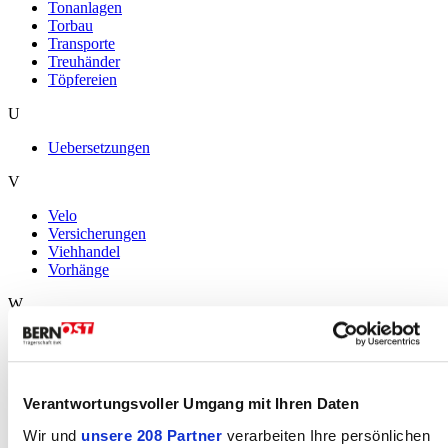
Tonanlagen
Torbau
Transporte
Treuhänder
Töpfereien
U
Uebersetzungen
V
Velo
Versicherungen
Viehhandel
Vorhänge
W
Wandbeläge
Weinhandlungen
Weiterbildung
Wellness
Verantwortungsvoller Umgang mit Ihren Daten
Werbung/Grafik
Werkzeuge
Wir und
unsere 208 Partner
verarbeiten Ihre persönlichen
Wirtschaftsförderung