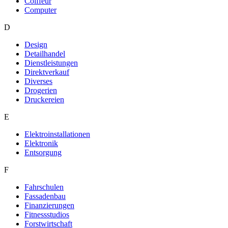
Coiffeur
Computer
D
Design
Detailhandel
Dienstleistungen
Direktverkauf
Diverses
Drogerien
Druckereien
E
Elektroinstallationen
Elektronik
Entsorgung
F
Fahrschulen
Fassadenbau
Finanzierungen
Fitnessstudios
Forstwirtschaft