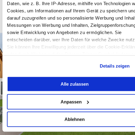
Daten, wie z. B. Ihre IP-Adresse, mithilfe von Technologien w
Z
Cookies, um Informationen auf Ihrem Gerät zu speichern un
darauf zuzugreifen und so personalisierte Werbung und Inhal
Zahnärzte
Messungen von Werbung und Inhalten, Zielgruppenforschun
Zoohandlungen
sowie Entwicklung von Angeboten zu ermöglichen. Sie
entscheiden darüber, wer Ihre Daten für welche Zwecke nutz
Sie können Ihre Einwilligung jederzeit über die Cookie-Erklä
oder durch Klicken auf das Privacy Trigger Symbol ändern o
widerrufen
Details zeigen
Wenn Sie es erlauben, würden wir auch gerne:
Alle zulassen
Informationen über Ihre geografische Lage erfassen,
welche bis auf einige Meter genau sein können
Ihr Gerät durch aktives Scannen nach bestimmten
Anpassen
Merkmalen (Fingerprinting) identifizieren
Erfahren Sie mehr darüber, wie Ihre persönlichen Daten
Ablehnen
verarbeitet werden, und legen Sie Ihre Präferenzen im
Abschnitt Einzelheiten
fest.