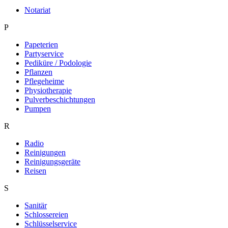
Notariat
P
Papeterien
Partyservice
Pediküre / Podologie
Pflanzen
Pflegeheime
Physiotherapie
Pulverbeschichtungen
Pumpen
R
Radio
Reinigungen
Reinigungsgeräte
Reisen
S
Sanitär
Schlossereien
Schlüsselservice