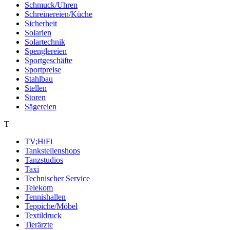
Schmuck/Uhren
Schreinereien/Küche
Sicherheit
Solarien
Solartechnik
Spenglereien
Sportgeschäfte
Sportpreise
Stahlbau
Stellen
Storen
Sägereien
T
TV;HiFi
Tankstellenshops
Tanzstudios
Taxi
Technischer Service
Telekom
Tennishallen
Teppiche/Möbel
Textildruck
Tierärzte