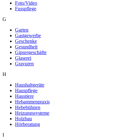
Foto/Video
Fusspflege
G
Garten
Gastgewerbe
Geschenke
Gesundheit
Gipsergeschäfte
Glaserei
Gravuren
H
Haushaltgeräte
Hauspflege
Haustiere
Hebammenpraxis
Hebebühnen
Heizungssysteme
Holzbau
Hörberatung
I