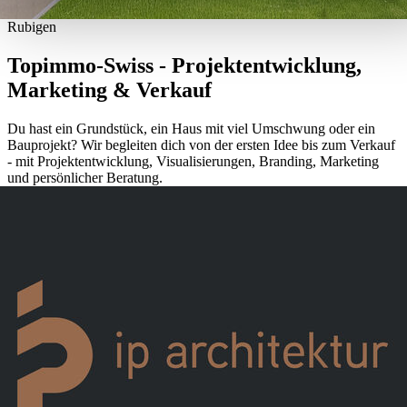
Wir verwenden Cookies, um Inhalte und Anzeigen zu
Rubigen
personalisieren, Funktionen für soziale Medien anbieten zu
Topimmo-Swiss - Projektentwicklung,
können und die Zugriffe auf unsere Website zu analysieren.
Marketing & Verkauf
Außerdem geben wir Informationen zu Ihrer Verwendung
unserer Website an unsere Partner für soziale Medien,
Du hast ein Grundstück, ein Haus mit viel Umschwung oder ein
Werbung und Analysen weiter. Unsere Partner führen diese
Bauprojekt? Wir begleiten dich von der ersten Idee bis zum Verkauf
Informationen möglicherweise mit weiteren Daten zusammen
- mit Projektentwicklung, Visualisierungen, Branding, Marketing
die Sie ihnen bereitgestellt haben oder die sie im Rahmen Ihr
und persönlicher Beratung.
Nutzung der Dienste gesammelt haben.