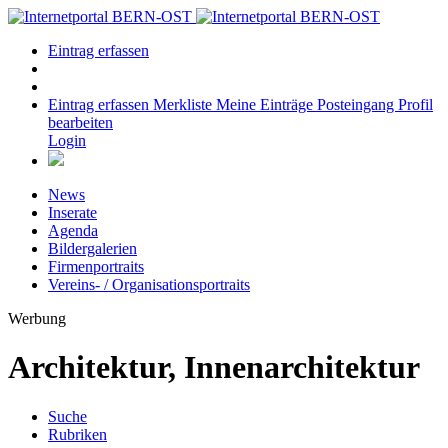
Eintrag erfassen
Eintrag erfassen
Merkliste
Meine Einträge
Posteingang
Profil
bearbeiten
Login
News
Inserate
Agenda
Bildergalerien
Firmenportraits
Vereins- / Organisationsportraits
Werbung
Architektur, Innenarchitektur
Suche
Rubriken