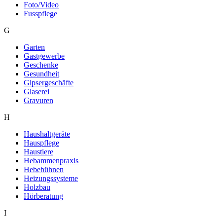
Foto/Video
Fusspflege
G
Garten
Gastgewerbe
Geschenke
Gesundheit
Gipsergeschäfte
Glaserei
Gravuren
H
Haushaltgeräte
Hauspflege
Haustiere
Hebammenpraxis
Hebebühnen
Heizungssysteme
Holzbau
Hörberatung
I