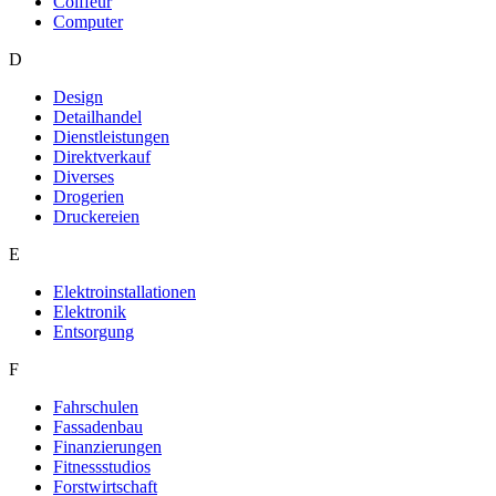
Coiffeur
Computer
D
Design
Detailhandel
Dienstleistungen
Direktverkauf
Diverses
Drogerien
Druckereien
E
Elektroinstallationen
Elektronik
Entsorgung
F
Fahrschulen
Fassadenbau
Finanzierungen
Fitnessstudios
Forstwirtschaft