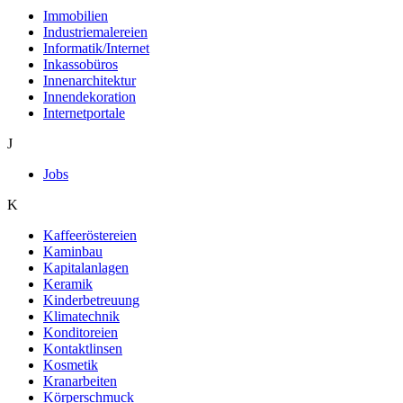
Immobilien
Industriemalereien
Informatik/Internet
Inkassobüros
Innenarchitektur
Innendekoration
Internetportale
J
Jobs
K
Kaffeeröstereien
Kaminbau
Kapitalanlagen
Keramik
Kinderbetreuung
Klimatechnik
Konditoreien
Kontaktlinsen
Kosmetik
Kranarbeiten
Körperschmuck