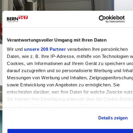
Verantwortungsvoller Umgang mit Ihren Daten
Landiswil
Wir und
unsere 208 Partner
verarbeiten Ihre persönlichen
Daten, wie z. B. Ihre IP-Adresse, mithilfe von Technologien w
Landgasthof Löwen Landiswil
Cookies, um Informationen auf Ihrem Gerät zu speichern un
darauf zuzugreifen und so personalisierte Werbung und Inhal
Trad. Landgasthof, im Besitze der Familie seit 1886. Wirtefamilie:
Fritz und Annemarie Schütz-Röthlisberger. Donnerstag und Freitag
Messungen von Werbung und Inhalten, Zielgruppenforschun
bis 17 Uhr geschlossen sowie 3. Sonntag des Monats.
sowie Entwicklung von Angeboten zu ermöglichen. Sie
entscheiden darüber, wer Ihre Daten für welche Zwecke nutz
Sie können Ihre Einwilligung jederzeit über die Cookie-Erklä
oder durch Klicken auf das Privacy Trigger Symbol ändern o
widerrufen
Details zeigen
Wenn Sie es erlauben, würden wir auch gerne: