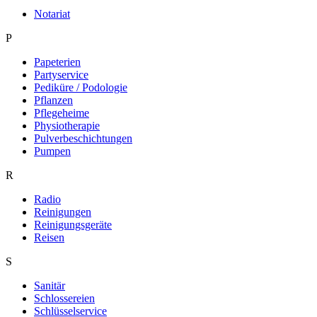
Notariat
P
Papeterien
Partyservice
Pediküre / Podologie
Pflanzen
Pflegeheime
Physiotherapie
Pulverbeschichtungen
Pumpen
R
Radio
Reinigungen
Reinigungsgeräte
Reisen
S
Sanitär
Schlossereien
Schlüsselservice