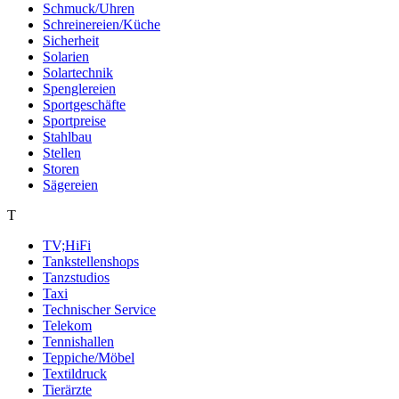
Schmuck/Uhren
Schreinereien/Küche
Sicherheit
Solarien
Solartechnik
Spenglereien
Sportgeschäfte
Sportpreise
Stahlbau
Stellen
Storen
Sägereien
T
TV;HiFi
Tankstellenshops
Tanzstudios
Taxi
Technischer Service
Telekom
Tennishallen
Teppiche/Möbel
Textildruck
Tierärzte