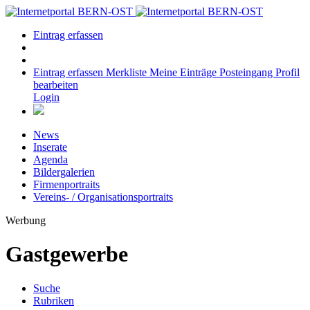
Eintrag erfassen
Eintrag erfassen
Merkliste
Meine Einträge
Posteingang
Profil
bearbeiten
Login
News
Inserate
Agenda
Bildergalerien
Firmenportraits
Vereins- / Organisationsportraits
Werbung
Gastgewerbe
Suche
Rubriken