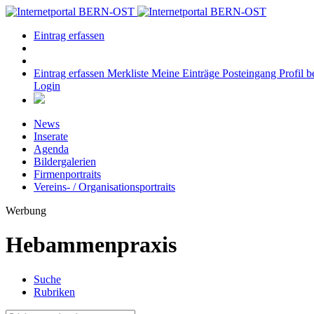
Eintrag erfassen
Eintrag erfassen
Merkliste
Meine Einträge
Posteingang
Profil b
Login
News
Inserate
Agenda
Bildergalerien
Firmenportraits
Vereins- / Organisationsportraits
Werbung
Hebammenpraxis
Suche
Rubriken