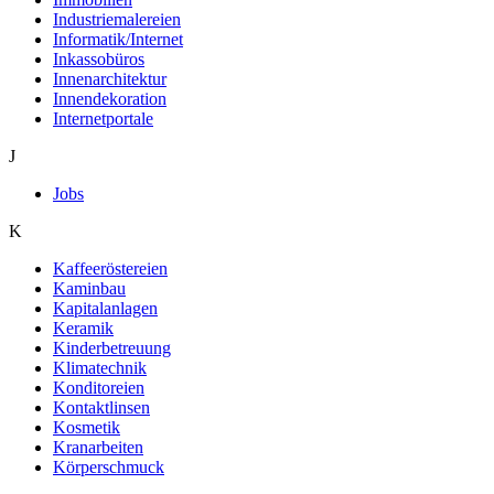
Industriemalereien
Informatik/Internet
Inkassobüros
Innenarchitektur
Innendekoration
Internetportale
J
Jobs
K
Kaffeeröstereien
Kaminbau
Kapitalanlagen
Keramik
Kinderbetreuung
Klimatechnik
Konditoreien
Kontaktlinsen
Kosmetik
Kranarbeiten
Körperschmuck