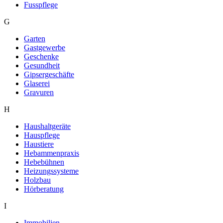
Fusspflege
G
Garten
Gastgewerbe
Geschenke
Gesundheit
Gipsergeschäfte
Glaserei
Gravuren
H
Haushaltgeräte
Hauspflege
Haustiere
Hebammenpraxis
Hebebühnen
Heizungssysteme
Holzbau
Hörberatung
I
Immobilien