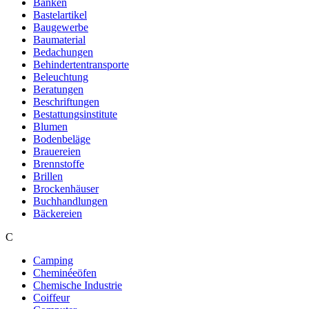
Banken
Bastelartikel
Baugewerbe
Baumaterial
Bedachungen
Behindertentransporte
Beleuchtung
Beratungen
Beschriftungen
Bestattungsinstitute
Blumen
Bodenbeläge
Brauereien
Brennstoffe
Brillen
Brockenhäuser
Buchhandlungen
Bäckereien
C
Camping
Cheminéeöfen
Chemische Industrie
Coiffeur