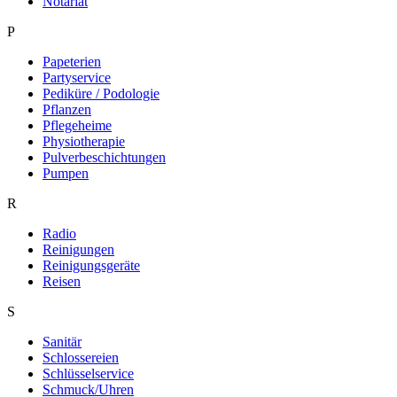
Notariat
P
Papeterien
Partyservice
Pediküre / Podologie
Pflanzen
Pflegeheime
Physiotherapie
Pulverbeschichtungen
Pumpen
R
Radio
Reinigungen
Reinigungsgeräte
Reisen
S
Sanitär
Schlossereien
Schlüsselservice
Schmuck/Uhren