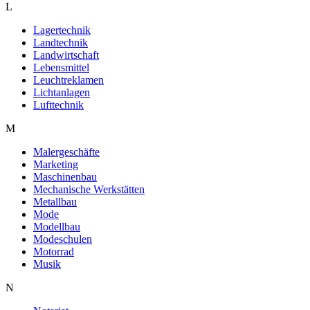
L
Lagertechnik
Landtechnik
Landwirtschaft
Lebensmittel
Leuchtreklamen
Lichtanlagen
Lufttechnik
M
Malergeschäfte
Marketing
Maschinenbau
Mechanische Werkstätten
Metallbau
Mode
Modellbau
Modeschulen
Motorrad
Musik
N