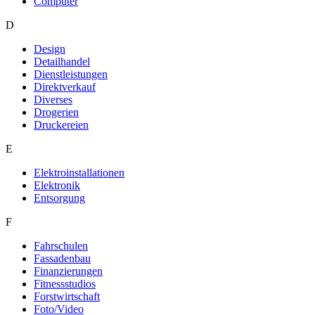
Computer
D
Design
Detailhandel
Dienstleistungen
Direktverkauf
Diverses
Drogerien
Druckereien
E
Elektroinstallationen
Elektronik
Entsorgung
F
Fahrschulen
Fassadenbau
Finanzierungen
Fitnessstudios
Forstwirtschaft
Foto/Video