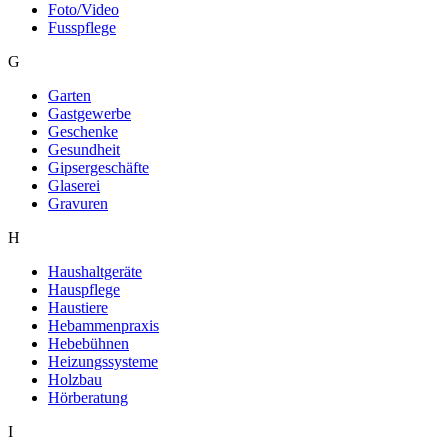
Foto/Video
Fusspflege
G
Garten
Gastgewerbe
Geschenke
Gesundheit
Gipsergeschäfte
Glaserei
Gravuren
H
Haushaltgeräte
Hauspflege
Haustiere
Hebammenpraxis
Hebebühnen
Heizungssysteme
Holzbau
Hörberatung
I