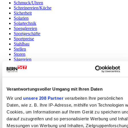
Schmuck/Uhren
Schreinereien/Küche
Sicherheit
Solarien
Solartechnik
Spenglereien
Sportgeschäfte
Sportpreise
Stahlbau
Stellen
Storen
Sägereien
T
TV;HiFi
Tankstellenshops
Tanzstudios
Verantwortungsvoller Umgang mit Ihren Daten
Taxi
Wir und
unsere 208 Partner
verarbeiten Ihre persönlichen
Technischer Service
Telekom
Daten, wie z. B. Ihre IP-Adresse, mithilfe von Technologien w
Tennishallen
Cookies, um Informationen auf Ihrem Gerät zu speichern un
Teppiche/Möbel
darauf zuzugreifen und so personalisierte Werbung und Inhal
Textildruck
Tierärzte
Messungen von Werbung und Inhalten, Zielgruppenforschun