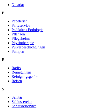
Notariat
P
Papeterien
Partyservice
Pediküre / Podologie
Pflanzen
Pflegeheime
Physiotherapie
Pulverbeschichtungen
Pumpen
R
Radio
Reinigungen
Reinigungsgeräte
Reisen
S
Sanitär
Schlossereien
Schlüsselservice