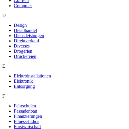
Coiffeur
Computer
D
Design
Detailhandel
Dienstleistungen
Direktverkauf
Diverses
Drogerien
Druckereien
E
Elektroinstallationen
Elektronik
Entsorgung
F
Fahrschulen
Fassadenbau
Finanzierungen
Fitnessstudios
Forstwirtschaft