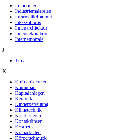
Immobilien
Industriemalereien
Informatik/Internet
Inkassobüros
Innenarchitektur
Innendekoration
Internetportale
J
Jobs
K
Kaffeeröstereien
Kaminbau
Kapitalanlagen
Keramik
Kinderbetreuung
Klimatechnik
Konditoreien
Kontaktlinsen
Kosmetik
Kranarbeiten
Körperschmuck