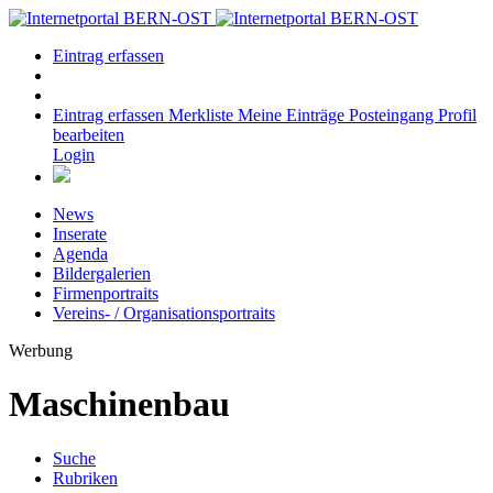
Eintrag erfassen
Eintrag erfassen
Merkliste
Meine Einträge
Posteingang
Profil
bearbeiten
Login
News
Inserate
Agenda
Bildergalerien
Firmenportraits
Vereins- / Organisationsportraits
Werbung
Maschinenbau
Suche
Rubriken