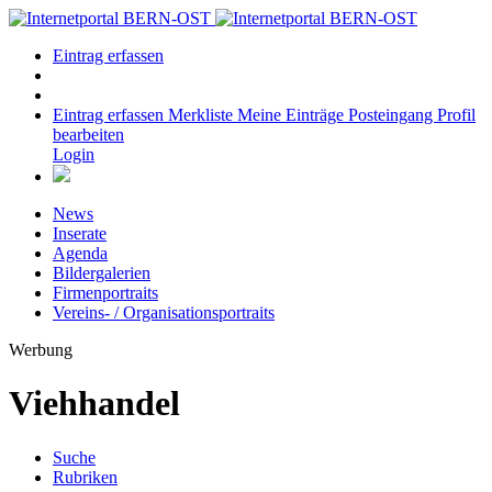
Eintrag erfassen
Eintrag erfassen
Merkliste
Meine Einträge
Posteingang
Profil
bearbeiten
Login
News
Inserate
Agenda
Bildergalerien
Firmenportraits
Vereins- / Organisationsportraits
Werbung
Viehhandel
Suche
Rubriken