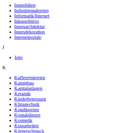
Immobilien
Industriemalereien
Informatik/Internet
Inkassobüros
Innenarchitektur
Innendekoration
Internetportale
J
Jobs
K
Kaffeeröstereien
Kaminbau
Kapitalanlagen
Keramik
Kinderbetreuung
Klimatechnik
Konditoreien
Kontaktlinsen
Kosmetik
Kranarbeiten
Körperschmuck