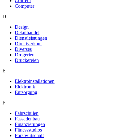
Coiffeur
Computer
D
Design
Detailhandel
Dienstleistungen
Direktverkauf
Diverses
Drogerien
Druckereien
E
Elektroinstallationen
Elektronik
Entsorgung
F
Fahrschulen
Fassadenbau
Finanzierungen
Fitnessstudios
Forstwirtschaft