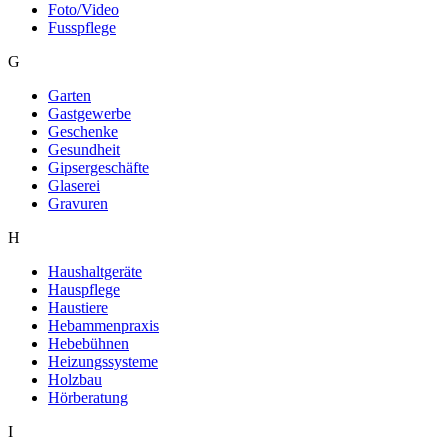
Foto/Video
Fusspflege
G
Garten
Gastgewerbe
Geschenke
Gesundheit
Gipsergeschäfte
Glaserei
Gravuren
H
Haushaltgeräte
Hauspflege
Haustiere
Hebammenpraxis
Hebebühnen
Heizungssysteme
Holzbau
Hörberatung
I