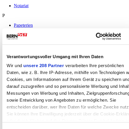
Notariat
P
Papeterien
Partyservice
Pediküre / Podologie
Pflanzen
Pflegeheime
Physiotherapie
Pulverbeschichtungen
Verantwortungsvoller Umgang mit Ihren Daten
Pumpen
Wir und
unsere 208 Partner
verarbeiten Ihre persönlichen
R
Daten, wie z. B. Ihre IP-Adresse, mithilfe von Technologien w
Cookies, um Informationen auf Ihrem Gerät zu speichern un
Radio
Reinigungen
darauf zuzugreifen und so personalisierte Werbung und Inhal
Reinigungsgeräte
Messungen von Werbung und Inhalten, Zielgruppenforschun
Reisen
sowie Entwicklung von Angeboten zu ermöglichen. Sie
S
entscheiden darüber, wer Ihre Daten für welche Zwecke nutz
Sie können Ihre Einwilligung jederzeit über die Cookie-Erklä
Sanitär
oder durch Klicken auf das Privacy Trigger Symbol ändern o
Schlossereien
Schlüsselservice
widerrufen