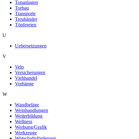
Tonanlagen
Nutzung der Dienste gesammelt haben.
Torbau
Transporte
Treuhänder
Töpfereien
U
Uebersetzungen
V
Velo
Versicherungen
Viehhandel
Vorhänge
W
Wandbeläge
Weinhandlungen
Weiterbildung
Wellness
Werbung/Grafik
Werkzeuge
Wirtschaftsförderung