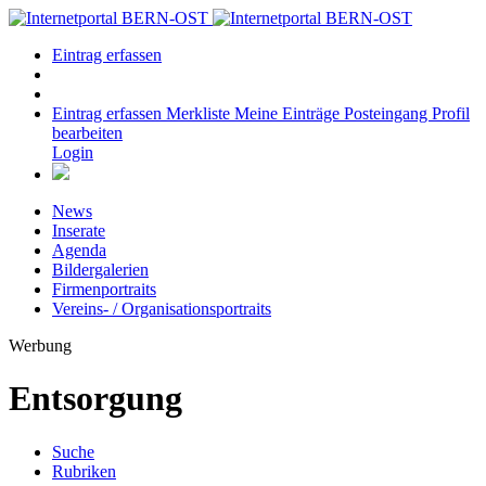
Eintrag erfassen
Eintrag erfassen
Merkliste
Meine Einträge
Posteingang
Profil
bearbeiten
Login
News
Inserate
Agenda
Bildergalerien
Firmenportraits
Vereins- / Organisationsportraits
Werbung
Entsorgung
Suche
Rubriken