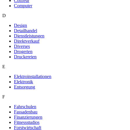
Coiffeur
Computer
D
Design
Detailhandel
Dienstleistungen
Direktverkauf
Diverses
Drogerien
Druckereien
E
Elektroinstallationen
Elektronik
Entsorgung
F
Fahrschulen
Fassadenbau
Finanzierungen
Fitnessstudios
Forstwirtschaft