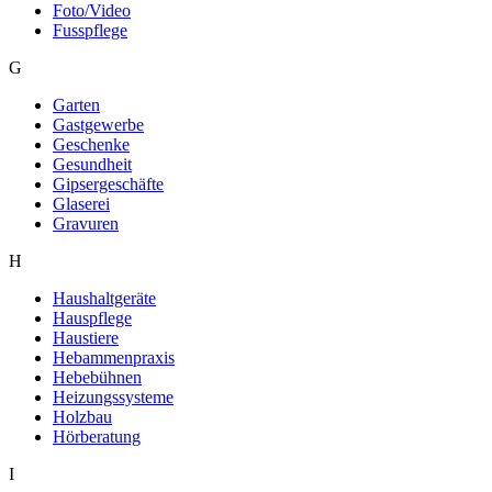
Foto/Video
Fusspflege
G
Garten
Gastgewerbe
Geschenke
Gesundheit
Gipsergeschäfte
Glaserei
Gravuren
H
Haushaltgeräte
Hauspflege
Haustiere
Hebammenpraxis
Hebebühnen
Heizungssysteme
Holzbau
Hörberatung
I