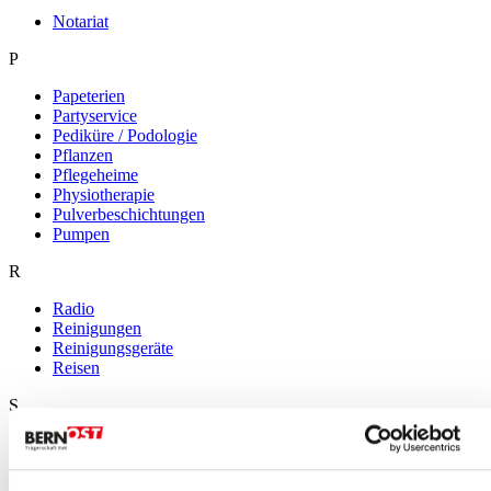
Notariat
P
Papeterien
Partyservice
Pediküre / Podologie
Pflanzen
Pflegeheime
Physiotherapie
Pulverbeschichtungen
Pumpen
R
Radio
Reinigungen
Reinigungsgeräte
Reisen
S
Sanitär
Schlossereien
Schlüsselservice