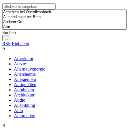
Suchen
...
RSS
Einbetten
A
Advokatur
Aerzte
Alternativenergie
Altersheime
Anlagenbau
Antiquitäten
Apotheken
Architektur
Audio
Ausbildung
Auto
Automation
B