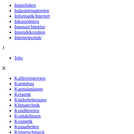
Immobilien
Industriemalereien
Informatik/Internet
Inkassobüros
Innenarchitektur
Innendekoration
Internetportale
J
Jobs
K
Kaffeeröstereien
Kaminbau
Kapitalanlagen
Keramik
Kinderbetreuung
Klimatechnik
Konditoreien
Kontaktlinsen
Kosmetik
Kranarbeiten
Körperschmuck