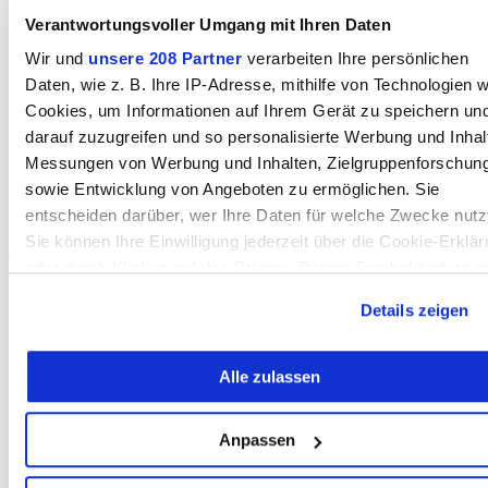
Schmuck/Uhren
Verantwortungsvoller Umgang mit Ihren Daten
Schreinereien/Küche
Sicherheit
Wir und
unsere 208 Partner
verarbeiten Ihre persönlichen
Solarien
Daten, wie z. B. Ihre IP-Adresse, mithilfe von Technologien w
Solartechnik
Spenglereien
Cookies, um Informationen auf Ihrem Gerät zu speichern un
Sportgeschäfte
darauf zuzugreifen und so personalisierte Werbung und Inhal
Sportpreise
Messungen von Werbung und Inhalten, Zielgruppenforschun
Stahlbau
Stellen
sowie Entwicklung von Angeboten zu ermöglichen. Sie
Storen
entscheiden darüber, wer Ihre Daten für welche Zwecke nutz
Sägereien
Sie können Ihre Einwilligung jederzeit über die Cookie-Erklä
T
oder durch Klicken auf das Privacy Trigger Symbol ändern o
widerrufen
TV;HiFi
Details zeigen
Tankstellenshops
Tanzstudios
Wenn Sie es erlauben, würden wir auch gerne:
Taxi
Alle zulassen
Informationen über Ihre geografische Lage erfassen,
Technischer Service
Telekom
welche bis auf einige Meter genau sein können
Tennishallen
Ihr Gerät durch aktives Scannen nach bestimmten
Teppiche/Möbel
Anpassen
Merkmalen (Fingerprinting) identifizieren
Textildruck
Tierärzte
Erfahren Sie mehr darüber, wie Ihre persönlichen Daten