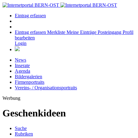
Eintrag erfassen
Eintrag erfassen
Merkliste
Meine Einträge
Posteingang
Profil
bearbeiten
Login
News
Inserate
Agenda
Bildergalerien
Firmenportraits
Vereins- / Organisationsportraits
Werbung
Geschenkideen
Suche
Rubriken