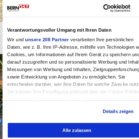
Verantwortungsvoller Umgang mit Ihren Daten
Pferde-Knotenhalfter "farbig"
Wir und
unsere 208 Partner
verarbeiten Ihre persönlichen
Daten, wie z. B. Ihre IP-Adresse, mithilfe von Technologien w
Der Preis steht unter dem jeweiligen Foto.
Cookies, um Informationen auf Ihrem Gerät zu speichern un
darauf zuzugreifen und so personalisierte Werbung und Inhal
Messungen von Werbung und Inhalten, Zielgruppenforschun
sowie Entwicklung von Angeboten zu ermöglichen. Sie
entscheiden darüber, wer Ihre Daten für welche Zwecke nutz
Sie können Ihre Einwilligung jederzeit über die Cookie-Erklä
oder durch Klicken auf das Privacy Trigger Symbol ändern o
widerrufen
Details zeigen
Wenn Sie es erlauben, würden wir auch gerne:
Alle zulassen
Informationen über Ihre geografische Lage erfassen,
welche bis auf einige Meter genau sein können