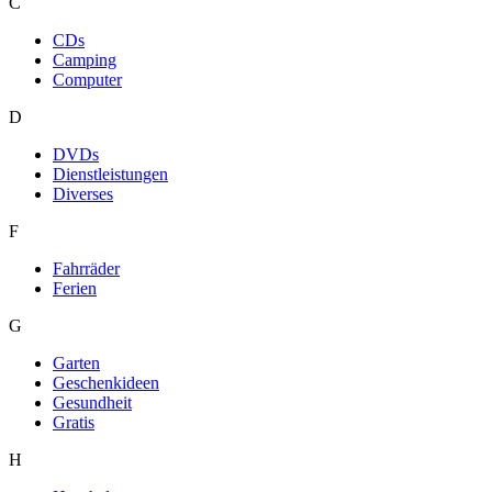
C
CDs
Camping
Computer
D
DVDs
Dienstleistungen
Diverses
F
Fahrräder
Ferien
G
Garten
Geschenkideen
Gesundheit
Gratis
H