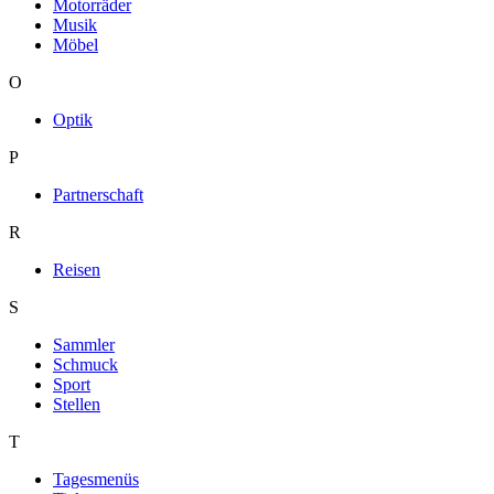
Motorräder
Musik
Möbel
O
Optik
P
Partnerschaft
R
Reisen
S
Sammler
Schmuck
Sport
Stellen
T
Tagesmenüs