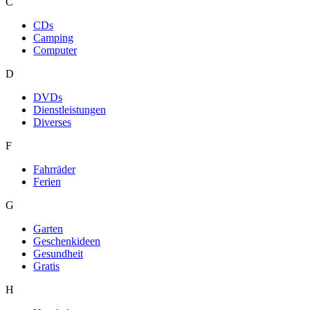
C
CDs
Camping
Computer
D
DVDs
Dienstleistungen
Diverses
F
Fahrräder
Ferien
G
Garten
Geschenkideen
Gesundheit
Gratis
H