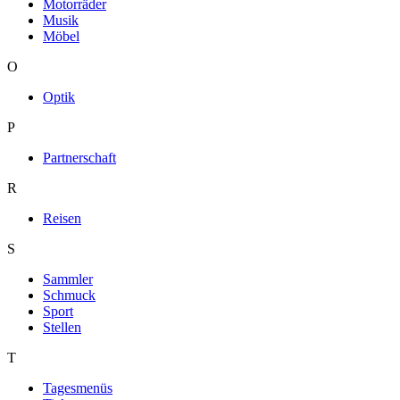
Motorräder
Musik
Möbel
O
Optik
P
Partnerschaft
R
Reisen
S
Sammler
Schmuck
Sport
Stellen
T
Tagesmenüs