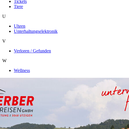
Tickets
Tiere
U
Uhren
Unterhaltungselektronik
V
Verloren / Gefunden
W
Wellness