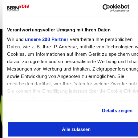
Grillplausch
Fleisch u meh 7/7: nachhaltig, lokal und respektvoll
Verantwortungsvoller Umgang mit Ihren Daten
Wir und
unsere 208 Partner
verarbeiten Ihre persönlichen
Daten, wie z. B. Ihre IP-Adresse, mithilfe von Technologien w
Cookies, um Informationen auf Ihrem Gerät zu speichern un
darauf zuzugreifen und so personalisierte Werbung und Inhal
Messungen von Werbung und Inhalten, Zielgruppenforschun
sowie Entwicklung von Angeboten zu ermöglichen. Sie
entscheiden darüber, wer Ihre Daten für welche Zwecke nutz
Sie können Ihre Einwilligung jederzeit über die Cookie-Erklä
oder durch Klicken auf das Privacy Trigger Symbol ändern o
widerrufen
Details zeigen
Wenn Sie es erlauben, würden wir auch gerne:
Alle zulassen
Informationen über Ihre geografische Lage erfassen,
welche bis auf einige Meter genau sein können