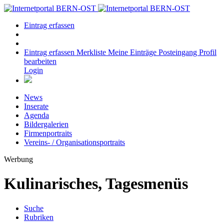
Eintrag erfassen
Eintrag erfassen
Merkliste
Meine Einträge
Posteingang
Profil
bearbeiten
Login
News
Inserate
Agenda
Bildergalerien
Firmenportraits
Vereins- / Organisationsportraits
Werbung
Kulinarisches, Tagesmenüs
Suche
Rubriken