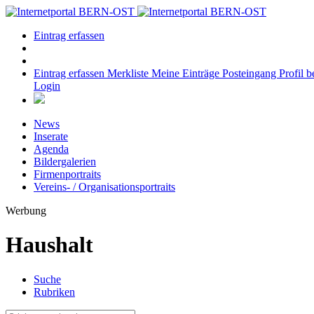
Eintrag erfassen
Eintrag erfassen
Merkliste
Meine Einträge
Posteingang
Profil b
Login
News
Inserate
Agenda
Bildergalerien
Firmenportraits
Vereins- / Organisationsportraits
Werbung
Haushalt
Suche
Rubriken