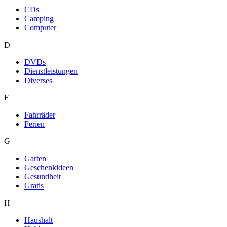
CDs
Camping
Computer
D
DVDs
Dienstleistungen
Diverses
F
Fahrräder
Ferien
G
Garten
Geschenkideen
Gesundheit
Gratis
H
Haushalt