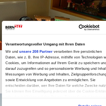
Verantwortungsvoller Umgang mit Ihren Daten
Wir und
unsere 208 Partner
verarbeiten Ihre persönlichen
Daten, wie z. B. Ihre IP-Adresse, mithilfe von Technologien w
Antike Modelleisenbahn MÄRKLIN (ca.
Cookies, um Informationen auf Ihrem Gerät zu speichern un
1930-1940)
darauf zuzugreifen und so personalisierte Werbung und Inhal
Messungen von Werbung und Inhalten, Zielgruppenforschun
Eine einmalige Gelegenheit für einen Sammler - oder ein
sowie Entwicklung von Angeboten zu ermöglichen. Sie
schmuckes/edles Spielzeug fürs Kinderzimmer! (von Privat zu
entscheiden darüber, wer Ihre Daten für welche Zwecke nutz
verkaufen im Raum Worb/BE) Verkauf an den Meistbietenden.
Sie können Ihre Einwilligung jederzeit über die Cookie-Erklä
Werbung
oder durch Klicken auf das Privacy Trigger Symbol ändern o
widerrufen