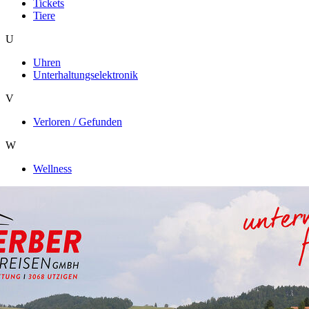
Tickets
Tiere
U
Uhren
Unterhaltungselektronik
V
Verloren / Gefunden
W
Wellness