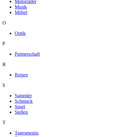
Motorräder
Musik
Möbel
O
Optik
P
Partnerschaft
R
Reisen
S
Sammler
Schmuck
Sport
Stellen
T
Tagesmenüs