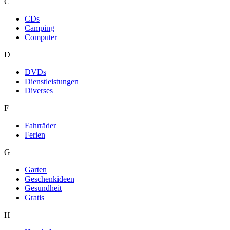
C
CDs
Camping
Computer
D
DVDs
Dienstleistungen
Diverses
F
Fahrräder
Ferien
G
Garten
Geschenkideen
Gesundheit
Gratis
H