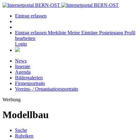
Eintrag erfassen
Eintrag erfassen
Merkliste
Meine Einträge
Posteingang
Profil
bearbeiten
Login
News
Inserate
Agenda
Bildergalerien
Firmenportraits
Vereins- / Organisationsportraits
Werbung
Modellbau
Suche
Rubriken